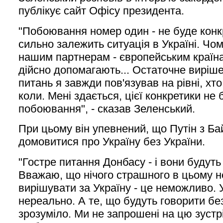
публікує сайт Офісу президента.
"Побоювання номер один - не буде конкр
сильно залежить ситуація в Україні. Чо
нашим партнерам - європейським країн
дійсно допомагають... Остаточне вирі
питань я завжди пов'язував на рівні, хто
коли. Мені здається, цієї конкретики не 
побоювання", - сказав Зеленський.
При цьому він упевнений, що Путін з Б
домовитися про Україну без України.
"Гостре питання Донбасу - і вони будуть
Вважаю, що нічого страшного в цьому н
вирішувати за Україну - це неможливо.
нереально. А те, що будуть говорити без
зрозуміло. Ми не запрошені на цю зустрі