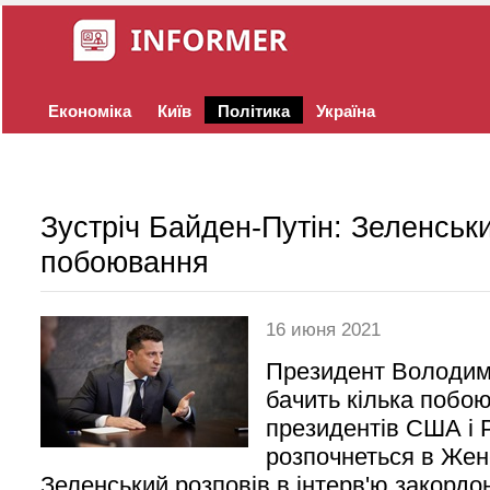
Економіка
Київ
Політика
Україна
Зустріч Байден-Путін: Зеленськ
побоювання
16 июня 2021
Президент Володим
бачить кілька побою
президентів США і Р
розпочнеться в Жен
Зеленський розповів в інтерв'ю закордо