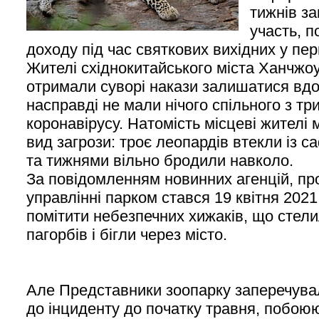
тижнів з
участь, 
доходу під час святкових вихідних у пе
Жителі східнокитайського міста Ханчж
отримали суворі накази залишатися вдо
насправді не мали нічого спільного з 
коронавірусу. Натомість місцеві жителі
вид загрози: троє леопардів втекли із 
та тижнями вільно бродили навколо.
За повідомленням новинних агенцій, про
управлінні парком стався 19 квітня 2021
помітити небезпечних хижаків, що стел
пагорбів і бігли через місто.
Але Представники зоопарку заперечува
до інциденту до початку травня, побо