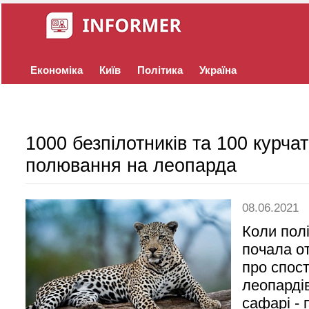
Економіка
Київ
Політика
Україна
1000 безпілотників та 100 курча
полювання на леопарда
08.06.2021
Коли полі
почала о
про спос
леопарді
сафарі - 