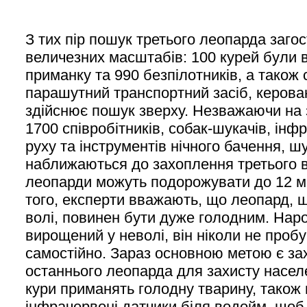
З тих пір пошук третього леопарда заго
величезних масштабів: 100 курей були 
приманку та 990 безпілотників, а також
парашутний транспортний засіб, керова
здійснює пошук зверху. Незважаючи на
1700 співробітників, собак-шукачів, інф
руху та інструментів нічного бачення, шу
наближаються до захоплення третього в
леопарди можуть подорожувати до 12 ми
того, експерти вважають, що леопард, 
волі, повинен бути дуже голодним. Нар
вирощений у неволі, він ніколи не про
самостійно. Зараз основною метою є зах
останнього леопарда для захисту насел
кури приманять голодну тварину, також
інфрачервоні датчики біля водойм, щоб