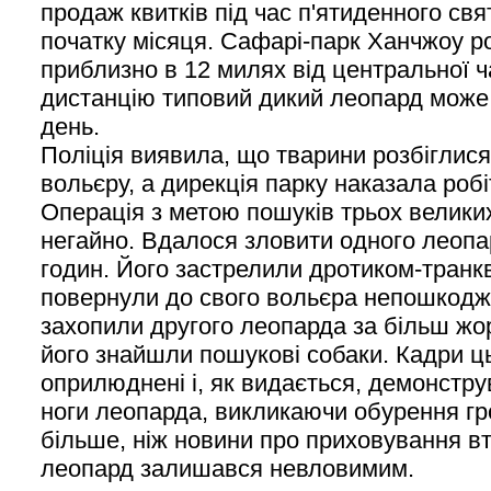
продаж квитків під час п'ятиденного свя
початку місяця. Сафарі-парк Ханчжоу 
приблизно в 12 милях від центральної ч
дистанцію типовий дикий леопард може
день.
Поліція виявила, що тварини розбіглися
вольєру, а дирекція парку наказала роб
Операція з метою пошуків трьох велики
негайно. Вдалося зловити одного леопа
годин. Його застрелили дротиком-транкв
повернули до свого вольєра непошкодж
захопили другого леопарда за більш жо
його знайшли пошукові собаки. Кадри ц
оприлюднені і, як видається, демонстру
ноги леопарда, викликаючи обурення гр
більше, ніж новини про приховування вт
леопард залишався невловимим.