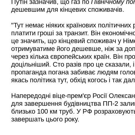
Путін зазначив, що газ по
Північному по
дешевшим для кінцевих споживачів.
"Тут немає ніяких країнових політичних р
платити гроші за транзит. Він економічн
це значить, що кінцевий споживач у Німе
отримуватиме його дешевше, ніж за до
через кілька європейських країн. Він пр
доцільніший. Сто разів про це сказали, 
пропаганда погана забиває людям голов
якась політика тут, обхід когось і так далі
Напередодні віце-прем'єр Росії Олекса
для завершення будівництва ПП-2 зал
близько 100 км труб. У РФ розраховуют
завершать цього року.