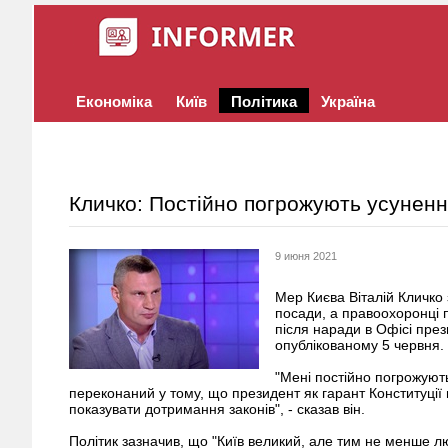
Економіка
Київ
Політика
Україна
Кличко: Постійно погрожують усуненн
9 июня 2021
Мер Києва Віталій Кличко
посади, а правоохоронці 
після наради в Офісі през
опублікованому 5 червня.
"Мені постійно погрожують
переконаний у тому, що президент як гарант Конституції
показувати дотримання законів", - сказав він.
Політик зазначив, що "Київ великий, але тим не менше л