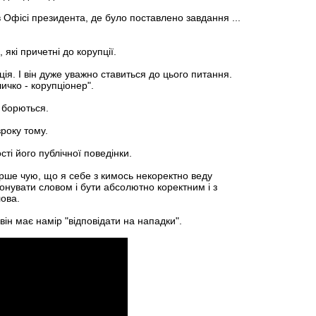
 Офісі президента, де було поставлено завдання ...
які причетні до корупції.
ція. І він дуже уважно ставиться до цього питання.
ичко - корупціонер".
ю борються.
року тому.
ті його публічної поведінки.
рше чую, що я себе з кимось некоректно веду
онувати словом і бути абсолютно коректним і з
лова.
він має намір "відповідати на нападки".