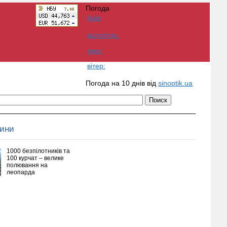
Погода
Київ
вологість:
тиск:
вітер:
Погода на 10 днів від
sinoptik.ua
вини
1000 безпілотників та
100 курчат – велике
полювання на
леопарда