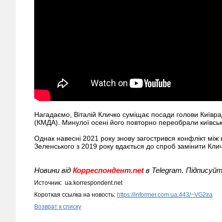
Нагадаємо, Віталій Кличко суміщає посади голови Київради
(КМДА). Минулої осені його повторно переобрали київсь
Однак навесні 2021 року знову загострився конфлікт м
Зеленського з 2019 року вдається до спроб замінити Кли
Новини від
Корреспондент.net
в Telegram. Підписуйт
Источник: ua.korrespondent.net
Короткая ссылка на новость:
https://informer.com.ua:443/~VG2za
Возврат к списку