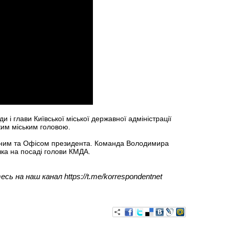
 і глави Київської міської державної адміністрації
ким міським головою.
іж ним та Офісом президента. Команда Володимира
чка на посаді голови КМДА.
есь на наш канал https://t.me/korrespondentnet