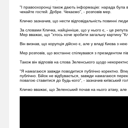
"І правоохоронці також дають інформацію: нарада була в
чекайте гостей. Добре. Чекаємо", - розповів мер.
Кличко зазначив, що нести відповідальність повинні люди, 
За словами Кличка, найцінніше, що у нього є, - це репута
Мер вважає, що "хтось хоче зробити загальну картину "Кл
Він визнав, що корупція дійсно є, але у владі Києва з не
Мер розповів, що востаннє спілкувався з президентом пів
Також він відповів на слова Зеленського щодо некоректнос
"Я намагаюся завжди поводитися публічно коректно. Впе
публічно. Бійок не відбувається, завжди намагаюся перек
повагою ставитися до будь-кого", - зазначив київський го
Кличко вважає, що Зеленський почав на нього атаку, але 