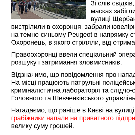
Зі слів свідків
масках забігл
вулиці Щербак
вистрілили в охоронця, забрали ювелірн
на темно-синьому Peugeot в напрямку ст
Охоронець, в якого стріляли, від отрим
Правоохоронці ввели спеціальний опер
розшуку і затримання зловмисників.
Відзначимо, що повідомлення про напад
На місці працюють патрульні поліцейські
криміналістична лабораторія та слідчо-
Головного та Шевченківського управлінь 
Нагадаємо, що раніше в Києві на вулиц
грабіжники напали на приватного підпр
велику суму грошей.