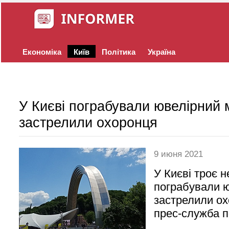
Економіка
Київ
Політика
Україна
У Києві пограбували ювелірний м
застрелили охоронця
9 июня 2021
У Києві троє 
пограбували ю
застрелили ох
прес-служба по