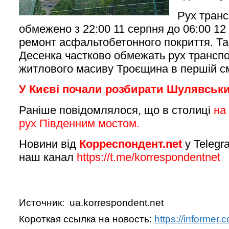
Рух транс
обмежено з 22:00 11 серпня до 06:00 12
ремонт асфальтобетонного покриття. Так
Десенка частково обмежать рух транспо
житлового масиву Троєщина в першій см
У Києві почали розбирати Шулявськ
Раніше повідомлялося, що в столиці
на
рух Південним мостом.
Новини від
Корреспондент.net
у Telegr
наш канал
https://t.me/korrespondentnet
Источник: ua.korrespondent.net
Короткая ссылка на новость:
https://informer