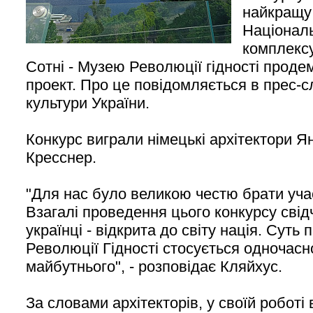
найкращу
Націонал
комплексу
Сотні - Музею Революції гідності проде
проект. Про це повідомляється в прес-с
культури України.
Конкурс виграли німецькі архітектори Я
Кресснер.
"Для нас було великою честю брати учас
Взагалі проведення цього конкурсу свід
українці - відкрита до світу нація. Суть
Революції Гідності стосується одночасн
майбутнього", - розповідає Кляйхус.
За словами архітекторів, у своїй роботі