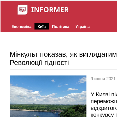
Економіка
Київ
Політика
Україна
Мінкульт показав, як виглядати
Революції гідності
9 июня 2021
У Києві п
переможц
відкритог
конкурсу 