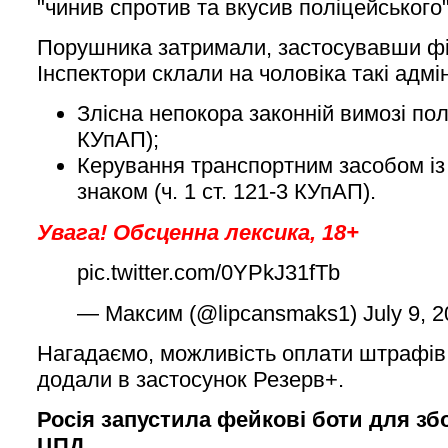
"чинив спротив та вкусив поліцейського"
Порушника затримали, застосувавши фі
Інспектори склали на чоловіка такі адмі
Злісна непокора законній вимозі пол
КУпАП);
Керування транспортним засобом і
знаком (ч. 1 ст. 121-3 КУпАП).
Увага! Обсценна лексика, 18+
pic.twitter.com/0YPkJ31fTb
— Максим (@lipcansmaks1) July 9, 2
Нагадаємо, можливість оплати штрафів 
додали в застосунок Резерв+.
Росія запустила фейкові боти для зб
ЦПД