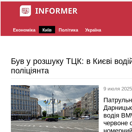
Економіка
Київ
Політика
Україна
Був у розшуку ТЦК: в Києві воді
поліціянта
9 июля 2025
Патрульн
Дарницьк
водія BM
червоне с
номерний