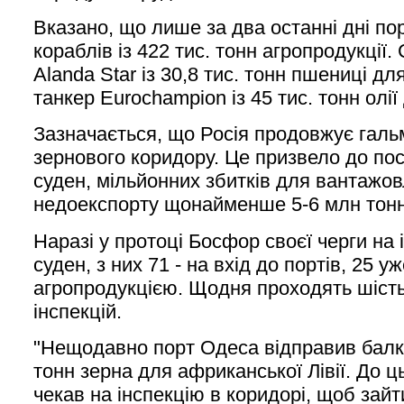
Вказано, що лише за два останні дні по
кораблів із 422 тис. тонн агропродукції.
Alanda Star із 30,8 тис. тонн пшениці дл
танкер Eurochampion із 45 тис. тонн олії 
Зазначається, що Росія продовжує галь
зернового коридору. Це призвело до пос
суден, мільйонних збитків для вантажов
недоекспорту щонайменше 5-6 млн тонн
Наразі у протоці Босфор своєї черги на
суден, з них 71 - на вхід до портів, 25 
агропродукцією. Щодня проходять шість
інспекцій.
"Нещодавно порт Одеса відправив балке
тонн зерна для африканської Лівії. До ц
чекав на інспекцію в коридорі, щоб зайт