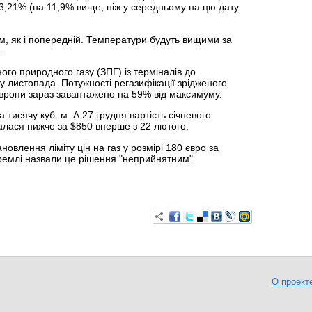
83,21% (на 11,9% вище, ніж у середньому на цю дату
м, як і попередній. Температури будуть вищими за
.
го природного газу (ЗПГ) із терміналів до
ку листопада. Потужності регазифікації зрідженого
Європи зараз завантажено на 59% від максимуму.
а тисячу куб. м. А 27 грудня вартість січневого
калася нижче за $850 вперше з 22 лютого.
овлення ліміту цін на газ у розмірі 180 євро за
Кремлі назвали це рішення "неприйнятним".
О проект