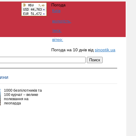
Погода
Київ
вологість:
тиск:
вітер:
Погода на 10 днів від
sinoptik.ua
вини
1000 безпілотників та
100 курчат – велике
полювання на
леопарда