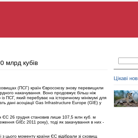
0 млрд кубів
Цікаві но
сховищах (ПСГ) країн Євросоюзу знову перевищили
ордного накачування. Воно продовжує більш ніж
р із ПСГ, який перебуває на історичному мінімумі для
ать дані асоціації Gas Infrastructure Europe (GIE) у
аїн ЄС 26 грудня становив лише 107,5 млн куб. м
ження GIEс 2011 року), тоді як закачування в них -
 з цього моменту країни ЄС відібрали зі сховищ