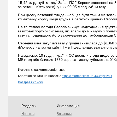
15,42 млрд куб. м газу. Зараз ПСГ Європи заповнені на 
за останні п'ять років), у них 90,05 млрд куб. м газу.
При цьому поточний тиждень обіцяє бути таким же тепли
кліматичну норму кінця грудня в багатьох країнах Європи
На тлі теплої погоди Європа знижує надходження зріджено
газотранспортної системи, які впали до мінімуму з почат
газу та подальшого його закачування до трубопроводів 
Середня ціна закупівлі газу у грудні знизилася до $1360 з
ф'ючерсу на газ на хабі TTF в Нідерландах взагалі опус
Нагадаємо, 19 грудня країни ЄС досягли угоди щодо встан
МВт·год або близько 1850 євро за тисячу кубометрів. У 
Источник: ua.korrespondent.net
Короткая ссылка на новость:
https://informer.com.ua:443/~pSznR
Возврат к списку
Разделы
Информация
Новости
Вакансии