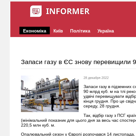
Економіка
Київ
Політика
Україна
Запаси газу в ЄС знову перевищили 9
28 декабря 2022
Запаси газу в підземних 
90 млрд куб. м на тлі рек
удвічі перевищувати відбі
кінця грудня. Про це свідч
середу, 28 грудня.
Так, відбір газу з ПСГ кр
(мінімальний показник для цього дня за весь час спостере
220,5 млн куб. м.
Опалювальний сезон у Європі розпочався 14 листопада, і