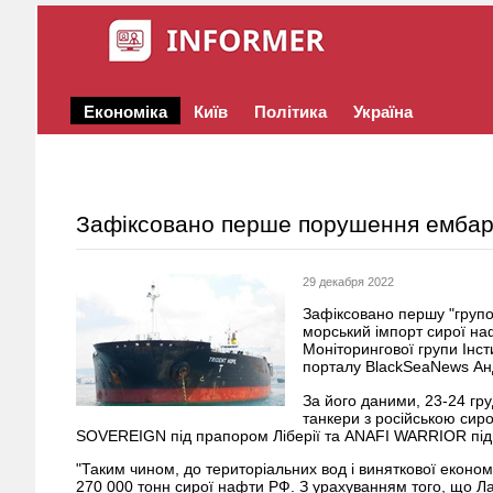
Економіка
Київ
Політика
Україна
Зафіксовано перше порушення ембарг
29 декабря 2022
Зафіксовано першу "груп
морський імпорт сирої на
Моніторингової групи Інст
порталу BlackSeaNews Ан
За його даними, 23-24 гру
танкери з російською си
SOVEREIGN під прапором Ліберії та ANAFI WARRIOR під 
"Таким чином, до територіальних вод і виняткової економ
270 000 тонн сирої нафти РФ. З урахуванням того, що Ла