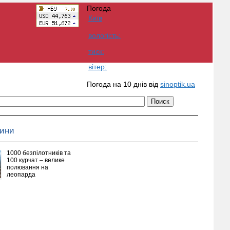
Погода
Київ
вологість:
тиск:
вітер:
Погода на 10 днів від
sinoptik.ua
вини
1000 безпілотників та
100 курчат – велике
полювання на
леопарда