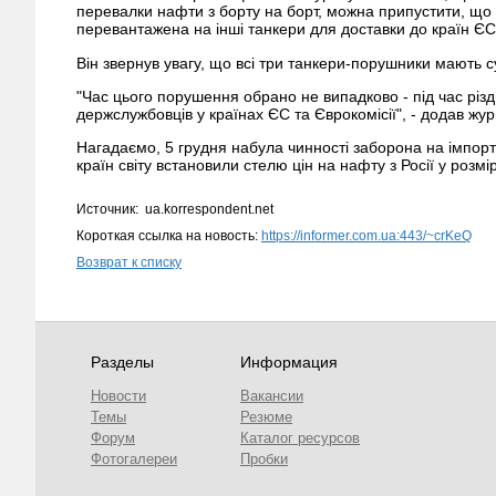
перевалки нафти з борту на борт, можна припустити, що 
перевантажена на інші танкери для доставки до країн ЄС
Він звернув увагу, що всі три танкери-порушники мають су
"Час цього порушення обрано не випадково - під час різд
держслужбовців у країнах ЄС та Єврокомісії", - додав жур
Нагадаємо, 5 грудня набула чинності заборона на імпор
країн світу встановили стелю цін на нафту з Росії у розмі
Источник: ua.korrespondent.net
Короткая ссылка на новость:
https://informer.com.ua:443/~crKeQ
Возврат к списку
Разделы
Информация
Новости
Вакансии
Темы
Резюме
Форум
Каталог ресурсов
Фотогалереи
Пробки