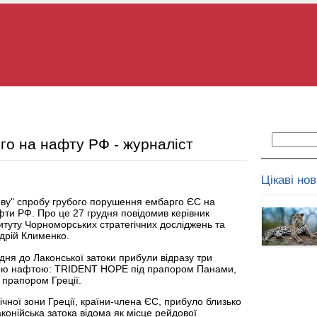
о на нафту РФ - журналіст
Цікаві но
ову" спробу грубого порушення ембарго ЄС на
фти РФ. Про це 27 грудня повідомив керівник
итуту Чорноморських стратегічних досліджень та
дрій Клименко.
дня до Лаконської затоки прибули відразу три
рою нафтою: TRIDENT HOPE під прапором Панами,
прапором Греції.
ічної зони Греції, країни-члена ЄС, прибуло близько
конійська затока відома як місце рейдової