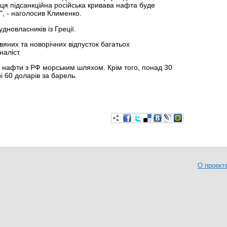
ця підсанкційна російська кривава нафта буде
", - наголосив Клименко.
дновласників із Греції.
вяних та новорічних відпусток багатьох
наліст.
т нафти з РФ морським шляхом. Крім того, понад 30
рі 60 доларів за барель.
О проект