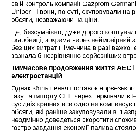
свій контроль компанії Gazprom Germani
Uniper - і вони, по суті, скуповували на р
обсяги, незважаючи на ціни.
Це, безсумнівно, дуже дорого коштувал
скарбниці, зокрема через неймовірний зл
без цих витрат Німеччина в разі важкої 
зазнала б незрівнянно серйозніших втра
Тимчасове продовження життя АЕС і
електростанцій
Однак збільшення поставок норвезьког
газу та імпорту СПГ через термінали в Н
сусідніх країнах все одно не компенсує 
обсяги, які раніше закуповували в "Газ
неодмінно доведеться скоротити спожив
гостро завдання економії палива стояло 