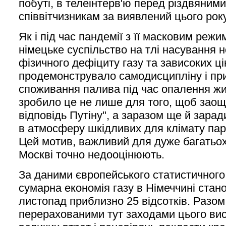
побуті, в телеінтерв'ю перед різдвяним
співвітчизникам за виявлений цього року
Як і під час пандемії з її масковим реж
німецьке суспільство на тлі насування н
фізичного дефіциту газу та зависоких ці
продемонструвало самодисципліну і пр
споживання палива під час опалення ж
зробило це не лише для того, щоб заоща
відповідь Путіну", а заразом ще й зара
в атмосферу шкідливих для клімату парн
Цей мотив, важливий для дуже багатьох 
Москві точно недооцінюють.
За даними європейського статистичного 
сумарна економія газу в Німеччині стано
листопад приблизно 25 відсотків. Разом
перерахованими тут заходами цього ви