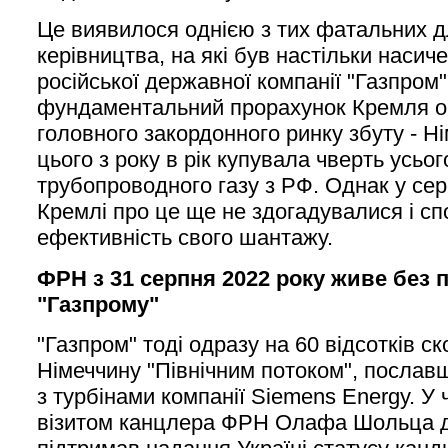
Це виявилося однією з тих фатальних д
керівництва, на які був настільки насич
російської державної компанії "Газпром"
фундаментальний прорахунок Кремля об
головного закордонного ринку збуту - Ні
цього з року в рік купувала чверть усьо
трубопроводного газу з РФ. Однак у сер
Кремлі про це ще не здогадувалися і сп
ефективність свого шантажу.
ФРН з 31 серпня 2022 року живе без 
"Газпрому"
"Газпром" тоді одразу на 60 відсотків с
Німеччину "Північним потоком", послав
з турбінами компанії Siemens Energy. У ч
візитом канцлера ФРН Олафа Шольца до