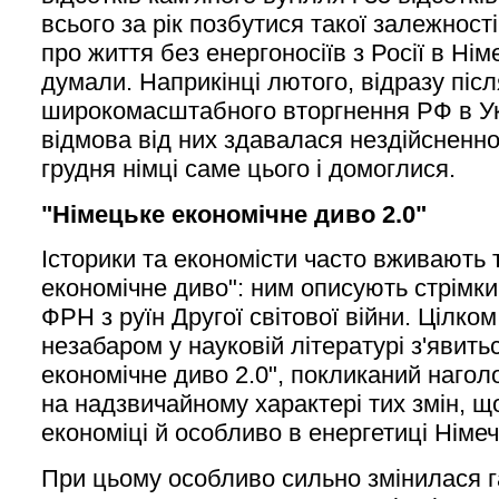
всього за рік позбутися такої залежності
про життя без енергоносіїв з Росії в Німе
думали. Наприкінці лютого, відразу післ
широкомасштабного вторгнення РФ в Ук
відмова від них здавалася нездійсненн
грудня німці саме цього і домоглися.
"Німецьке економічне диво 2.0"
Історики та економісти часто вживають 
економічне диво": ним описують стрімки
ФРН з руїн Другої світової війни. Цілко
незабаром у науковій літературі з'явить
економічне диво 2.0", покликаний нагол
на надзвичайному характері тих змін, щ
економіці й особливо в енергетиці Німеч
При цьому особливо сильно змінилася 