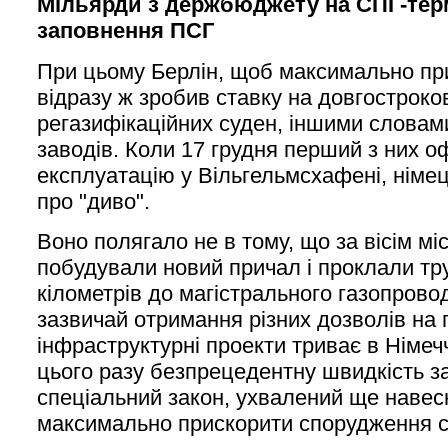
Мільярди з держбюджету на СПГ-терм
заповнення ПСГ
При цьому Берлін, щоб максимально пр
відразу ж зробив ставку на довгостроко
регазифікаційних суден, іншими словами
заводів. Коли 17 грудня перший з них о
експлуатацію у Вільгельмсхафені, німец
про "диво".
Воно полягало не в тому, що за вісім міс
побудували новий причал і проклали тр
кілометрів до магістрального газопровод
зазвичай отримання різних дозволів на 
інфраструктурні проекти триває в Німеч
цього разу безпрецедентну швидкість з
спеціальний закон, ухвалений ще навес
максимально прискорити спорудження с