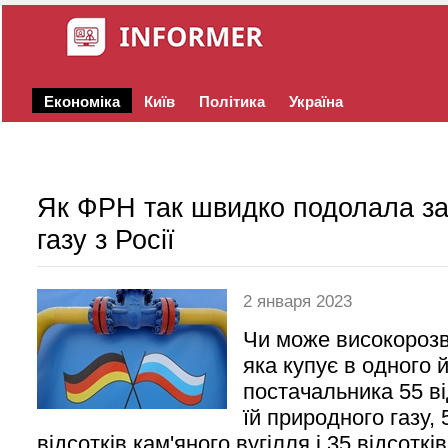
Економіка
Київ
Політика
Україна
Як ФРН так швидко подолала за
газу з Росії
2 января 2023
Чи може високорозв
яка купує в одного 
постачальника 55 ві
їй природного газу, 
відсотків кам'яного вугілля і 35 відсоткі