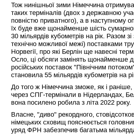
Тож нинішньої зими Німеччина отримува
таких терміналів (двох з державною уча
повністю приватного), а в наступному 
їх буде вже щонайменше шість сумарно
30 мільярдів кубометрів на рік. Разом з
технічно можливої межі) поставками тр
Норвегії, про які Берлін ще навесні тер
Осло, ці обсяги замінять щонайменше д
російських поставок "Північним потоком"
становила 55 мільярдів кубометрів на рі
До того ж Німеччина зможе, як і раніше,
через СПГ-термінали в Нідерландах, Бел
вона посилено робила з літа 2022 року.
Власне, "диво" рекордного, стовідсотко
німецьких сховищ пояснюється головни
уряд ФРН забезпечив багатьма мільярда