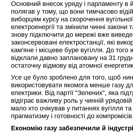
Основний внесок уряду і парламенту в й
полягав у тому, що вони тимчасово віді
виборцям курсу на скорочення вугільної
електроенергії та змінили чинні закони 
знову підключити до мережі вже виведені
законсервовані електростанції, які вик
кам'яне і місцеве буре вугілля. До того 
відклали давно заплановану на 31 груд
остаточну відмову від атомної енергетик
Усе це було зроблено для того, щоб ни
використовувати якомога менше газу д
електрики. Від партії "Зелених", яка під
відіграє важливу роль у чинній урядовій к
мало хто очікував у питаннях вугілля т
прагматизму і готовності до компромісів
Економію газу забезпечили й індустрія