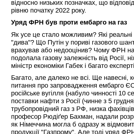
відносно низьких позначках, що відпов
рівню початку 2022 року.
Уряд ФРН був проти ембарго на газ
Як усе це стало можливим? Які реальні
"дива"? Що Путін у пориві газового шан
врахував або недооцінив? Чому ФРН на
подолала газову залежність від Росії, н
міністр економіки Габек і багато експерт
Багато, але далеко не всі. Ще навесні,
питання про запровадження ембарго ЄС 
російське вугілля (набуло чинності 10 се
поставки нафти з Росії (чинне з 5 грудня)
трубопровідний газ з РФ, низка фахівці
професор Рюдіґер Бахман, надали розра
як Німеччина могла б одразу ж відмовит
продукції "Газпрому". Але тоді уряд Ф