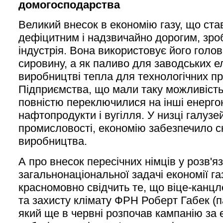
домогосподарства
Великий внесок в економію газу, що ста
дефіцитним і надзвичайно дорогим, зро
індустрія. Вона використовує його голо
сировину, а як паливо для заводських е
виробництві тепла для технологічних пр
Підприємства, що мали таку можливість
повністю переключилися на інші енергон
нафтопродукти і вугілля. У низці галузей
промисловості, економію забезпечило 
виробництва.
А про внесок пересічних німців у розв'я
загальнонаціональної задачі економії г
красномовно свідчить те, що віце-канцле
та захисту клімату ФРН Роберт Габек (па
який ще в червні розпочав кампанію за