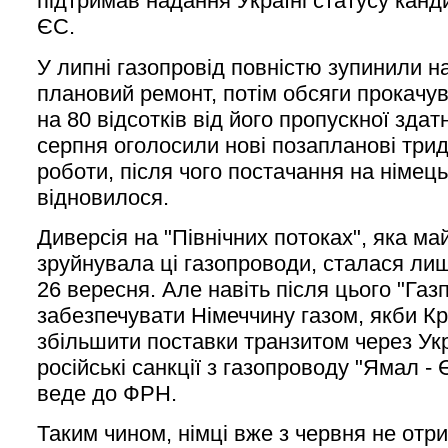
підтримав надання Україні статусу канд
ЄС.
У липні газопровід повністю зупинили 
плановий ремонт, потім обсяги прокачу
на 80 відсотків від його пропускної здат
серпня оголосили нові позапланові трид
роботи, після чого постачання на німец
відновилося.
Диверсія на "Північних потоках", яка м
зруйнувала ці газопроводи, сталася лиш
26 вересня. Але навіть після цього "Газ
забезпечувати Німеччину газом, якби Кр
збільшити поставки транзитом через Укр
російські санкції з газопроводу "Ямал - 
веде до ФРН.
Таким чином, німці вже з червня не отри