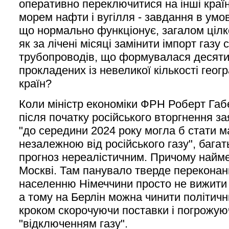
оперативно переключитися на інші країн
морем нафти і вугілля - завдання в умов
що нормально функціонує, загалом цілк
як за лічені місяці замінити імпорт газу
трубопроводів, що формувалася десяти
прокладених із невеликої кількості геог
країн?
Коли міністр економіки ФРН Роберт Габе
після початку російського вторгнення з
"до середини 2024 року могла б стати 
незалежною від російського газу", бага
прогноз нереалістичним. Причому найме
Москві. Там панувало тверде переконанн
населенню Німеччини просто не вижити б
а тому на Берлін можна чинити політични
кроком скорочуючи поставки і погрожу
"відключенням газу".