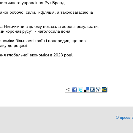
атистичного управління Рут Бранд.
ваної робочої сили, інфляція, а також загасаюча
іка Німеччини в цілому показала хороші результати.
изи коронавірусу", - наголосила вона.
номіки більшості країн і попередив, що нові
іку до рецесії.
ня глобальної економіки в 2023 році.
О проект