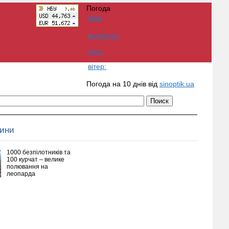
Погода
Київ
вологість:
тиск:
вітер:
Погода на 10 днів від
sinoptik.ua
вини
1000 безпілотників та
100 курчат – велике
полювання на
леопарда