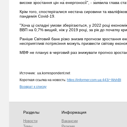
високе зростання цін на енергоносії", - заявила глава ст
Крім того, спостерігалися нестача сировини та кваліфіко
пандемія Covid-19.
"Хоча ці складні умови зберігаються, у 2022 році економ
ВВП на 0,7% вищий, ніж у 2019 році, за рік до початку кр
Раніше Світовий банк різко знизив прогнози зростання еко
несприятливі потрясіння можуть призвести світову економ
МВФ не планує в черговий раз знижувати прогноз зростан
Источник: ua.korrespondent.net
Короткая ссылка на новость:
https://informer.com.ua:443/~WshBt
Возврат к списку
Разделы
Информация
Новости
Вакансии
Темы
Резюме