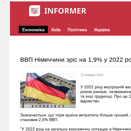
Економіка
Київ
Політика
Україна
ВВП Німеччини зріс на 1,9% у 2022 ро
13 января 2023
У 2022 році внутрішній ва
роком раніше, незважаючи 
та інші труднощі. Про це
відомство.
Зазначається, що торік країна витратила більше грошей
становив 2,6% ВВП.
"У 2022 році на загальну економічну ситуацію в Німеччині