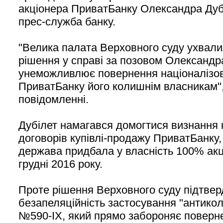
акціонера ПриватБанку Олександра Дуб
прес-служба банку.
"Велика палата Верховного суду ухвали
рішення у справі за позовом Олександра
унеможливлює повернення націоналізов
ПриватБанку його колишнім власникам",
повідомленні.
Дубілет намагався домогтися визнання
договорів купівлі-продажу ПриватБанку,
держава придбала у власність 100% акц
грудні 2016 року.
Проте рішення Верховного суду підтве
безапеляційність застосування "антико
№590-ІХ, який прямо забороняє поверн