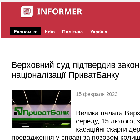
Економіка
Київ
Політика
Україна
Верховний суд підтвердив закон
націоналізації ПриватБанку
15 февраля 2023
Велика палата Верх
середу, 15 лютого,
касаційні скарги де
провадження у справі за позовом колиш