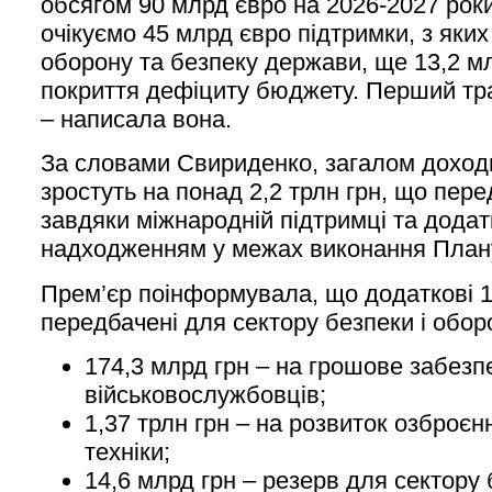
обсягом 90 млрд євро на 2026-2027 роки
очікуємо 45 млрд євро підтримки, з яких
оборону та безпеку держави, ще 13,2 м
покриття дефіциту бюджету. Перший тра
– написала вона.
За словами Свириденко, загалом дохо
зростуть на понад 2,2 трлн грн, що пер
завдяки міжнародній підтримці та дода
надходженням у межах виконання Плану
Прем’єр поінформувала, що додаткові 1
передбачені для сектору безпеки і оборо
174,3 млрд грн – на грошове забезп
військовослужбовців;
1,37 трлн грн – на розвиток озброєнн
техніки;
14,6 млрд грн – резерв для сектору 