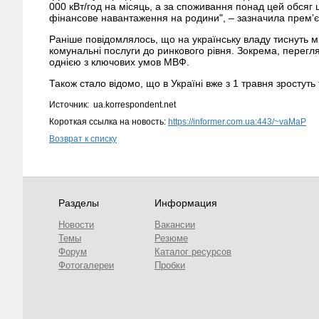
000 кВт/год на місяць, а за споживання понад цей обсяг 
фінансове навантаження на родини", – зазначила прем’є
Раніше повідомлялось, що на українську владу тиснуть 
комунальні послуги до ринкового рівня. Зокрема, перегл
однією з ключових умов МВФ.
Також стало відомо, що в Україні вже з 1 травня зростуть
Источник: ua.korrespondent.net
Короткая ссылка на новость:
https://informer.com.ua:443/~vaMaP
Возврат к списку
Разделы
Информация
Новости
Вакансии
Темы
Резюме
Форум
Каталог ресурсов
Фотогалереи
Пробки