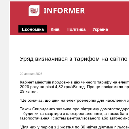
Економіка
Київ
Політика
Україна
Уряд визначився з тарифом на світло
29 апреля 2026
Кабінет міністрів продовжив дію чинного тарифу на елек
2026 року на рівні 4,32 грн/кВт⋅год. Про це повідомила 
29 квітня.
"Це означає, що ціни на електроенергію для населення з
Також Свириденко заявила про підтримку домогосподарс
– будинки та квартири з електроопаленням, а також багат
газопостачання і систем централізованого або автономн
"Для них у період з 1 жовтня по 30 квітня діятиме пільго