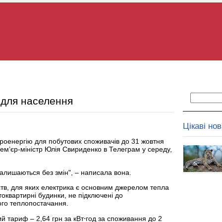
 для населення
Цікаві но
троенергію для побутових споживачів до 31 жовтня
прем’єр-міністр Юлія Свириденко в Телеграм у середу,
алишаються без змін", – написала вона.
тв, для яких електрика є основним джерелом тепла
оквартирні будинки, не підключені до
ого теплопостачання.
вий тариф – 2,64 грн за кВт⋅год за споживання до 2