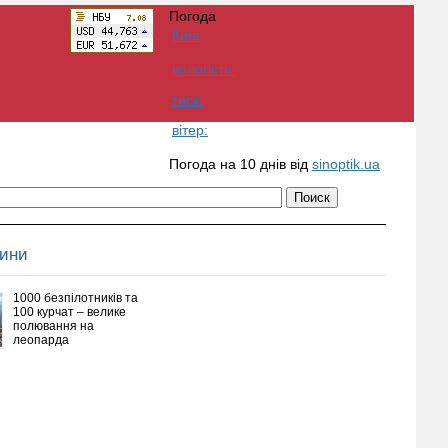
Погода
Київ
вологість:
тиск:
вітер:
Погода на 10 днів від
sinoptik.ua
вини
1000 безпілотників та
100 курчат – велике
полювання на
леопарда