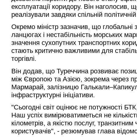
експлуатації коридору. Він наголосив, щ
реалізували завдяки спільній політичній 
Окремо міністр зазначив, що глобальні з
ланцюгах і нестабільність морських ма
значення сухопутних транспортних кори
стають критично важливими для стабільн
торгівлі.
Він додав, що Туреччина розвиває позиц
між Європою та Азією, зокрема через п
Мармарай, залізницю Галькали–Капикул
інфраструктурні ініціативи.
"Сьогодні світ оцінює не потужності БТК,
Наш успіх вимірюватиметься не кількіс
кілометрів, а якістю послуг, транзитним
користувачів", - резюмував глава відомс