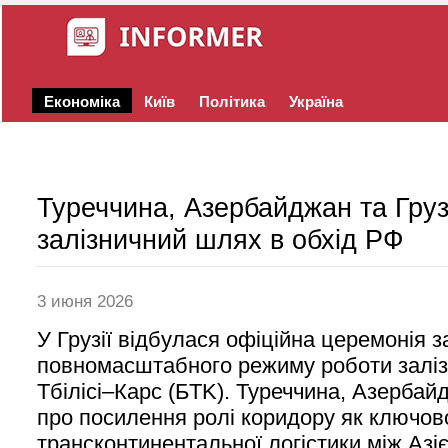
Економіка
Київ
Політика
Україна
Туреччина, Азербайджан та Груз
залізничний шлях в обхід РФ
3 июня 2026
У Грузії відбулася офіційна церемонія з
повномасштабного режиму роботи залізн
Тбілісі–Карс (БTK). Туреччина, Азербайд
про посилення ролі коридору як ключов
трансконтинентальної логістики між Аз