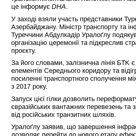
це інформує
DHA
.
У заході взяли участь представники Туре
Азербайджану. Міністр транспорту та і
Туреччини Абдулкадір Уралоґлу подякува
організацію церемонії та підкреслив стр
проєкту.
За його словами, залізнична лінія БTK 
елементів Середнього коридору та відіг
посиленні транспортного сполучення мі
з 2017 року.
Запуск цієї гілки дозволить переформа
євразійських вантажних перевезень та 
від російських транзитних шляхів.
Уралоґлу заявив, що завершення інфрас
дозволяє перейти до нового етапу ефек