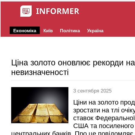
Економіка
Київ
Політика
Україна
Ціна золото оновлює рекорди на 
невизначеності
3 сентября 2025
Ціни на золото про
зростати на тлі очі
ставок Федеральної
США та посиленого п
центральних банків. Про це повідомляє