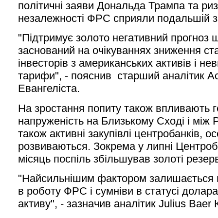
політичні заяви Дональда Трампа та ри
незалежності ФРС сприяли подальшій за
"Підтримує золото негативний прогноз 
заснований на очікуваннях зниження ст
інвесторів з американських активів і не
тарифи", - пояснив старший аналітик Ac
Евангеліста.
На зростання попиту також впливають г
напруженість на Близькому Сході і між 
також активні закупівлі центробанків, о
розвиваються. Зокрема у липні Центроб
місяць поспіль збільшував золоті резер
"Найсильнішим фактором залишається 
в роботу ФРС і сумніви в статусі долара
активу", - зазначив аналітик Julius Baer