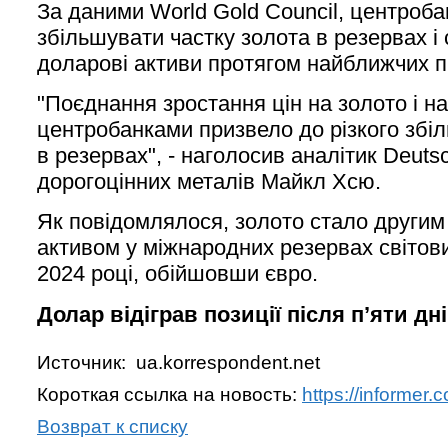
За даними World Gold Council, центроб
збільшувати частку золота в резервах і
доларові активи протягом найближчих п'
"Поєднання зростання цін на золото і н
центробанками призвело до різкого збі
в резервах", - наголосив аналітик Deuts
дорогоцінних металів Майкл Хсю.
Як повідомлялося, золото стало другим
активом у міжнародних резервах світов
2024 році, обійшовши євро.
Долар відіграв позиції після п’яти дн
Источник: ua.korrespondent.net
Короткая ссылка на новость:
https://informer
Возврат к списку