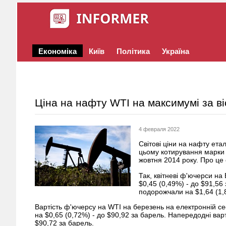
Економіка
Київ
Політика
Україна
Ціна на нафту WTI на максимумі за ві
4 февраля 2022
Світові ціни на нафту ет
цьому котирування марки
жовтня 2014 року. Про це с
Так, квітневі ф'ючерси на 
$0,45 (0,49%) - до $91,56 
подорожчали на $1,64 (1,8
Вартість ф'ючерсу на WTI на березень на електронній се
на $0,65 (0,72%) - до $90,92 за барель. Напередодні варт
$90,72 за барель.