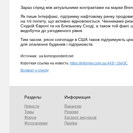
Зараз спред між актуальними контрактами на марки Brent
Як пише Інтерфакс, підтримку нафтовому ринку продовж
на тлі попиту, що активно відновлюється. Чинниками ризи
Східній Європі та на Близькому Сході, а також той факт,
видобуток до узгодженого рівня.
Тим часом, рясні снігопади в США також підтримують ціни
для опалення будинків і підприємств.
Источник: ua.korrespondent.net
Короткая ссылка на новость:
https://informer.com.ua:443/~J3eOC
Возврат к списку
Разделы
Информация
Новости
Вакансии
Темы
Резюме
Форум
Каталог ресурсов
Фотогалереи
Пробки