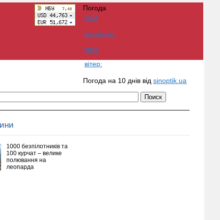
Погода
Київ
вологість:
тиск:
вітер:
Погода на 10 днів від
sinoptik.ua
вини
1000 безпілотників та
100 курчат – велике
полювання на
леопарда