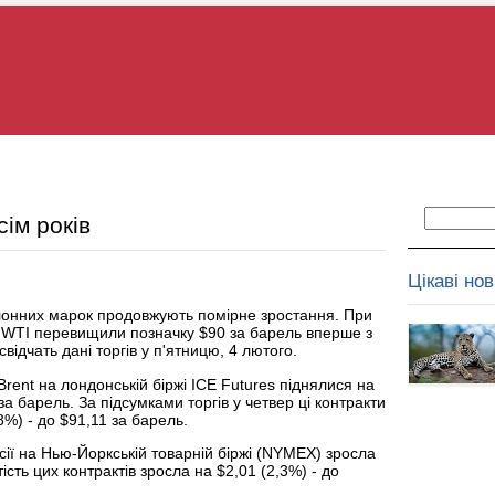
сім років
Цікаві но
алонних марок продовжують помірне зростання. При
 WTI перевищили позначку $90 за барель вперше з
відчать дані торгів у п'ятницю, 4 лютого.
Brent на лондонській біржі ICE Futures піднялися на
за барель. За підсумками торгів у четвер ці контракти
%) - до $91,11 за барель.
сії на Нью-Йоркській товарній біржі (NYMEX) зросла
ість цих контрактів зросла на $2,01 (2,3%) - до