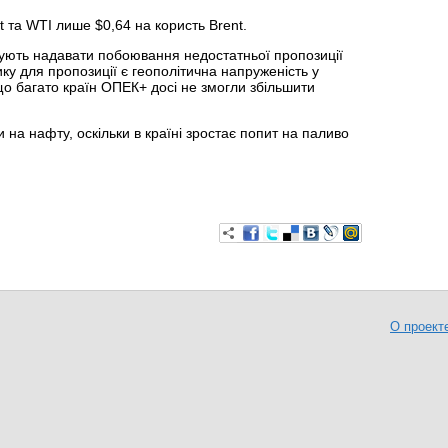
 та WTI лише $0,64 на користь Brent.
ують надавати побоювання недостатньої пропозиції
ку для пропозиції є геополітична напруженість у
 що багато країн ОПЕК+ досі не змогли збільшити
 на нафту, оскільки в країні зростає попит на паливо
О проект