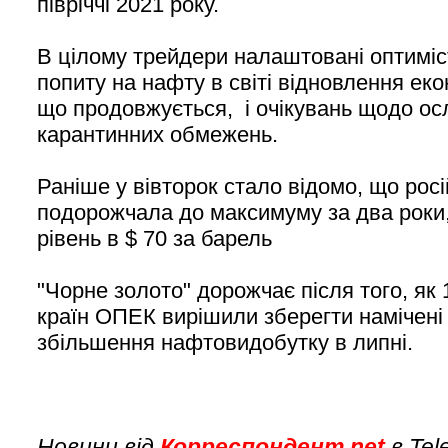
півріччі 2021 року.
В цілому трейдери налаштовані оптиміс
попиту на нафту в світі відновлення еко
що продовжується, і очікувань щодо о
карантинних обмежень.
Раніше у вівторок стало відомо, що рос
подорожчала до максимуму за два рок
рівень в $ 70 за барель
"Чорне золото" дорожчає після того, як 
країн ОПЕК вирішили зберегти намічен
збільшення нафтовидобутку в липні.
Новини від
Корреспондент.net
в Tel