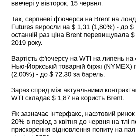
ввечері у вівторок, 15 червня.
Так, серпневі ф'ючерси на Brent на лонд
Futures виросли на $ 1,31 (1,80%) - до $
останній раз ціна Brent перевищувала $ 
2019 року.
Вартість ф'ючерсу на WTI на липень на е
Нью-Йоркській товарній біржі (NYMEX) п
(2,00%) - до $ 72,30 за барель.
Зараз спред між актуальними контрактам
WTI складає $ 1,87 на користь Brent.
Як зазначає Інтерфакс, нафтовий ринок 
20% в період з квітня до червня на тлі 
прискорення відновлення попиту на пал