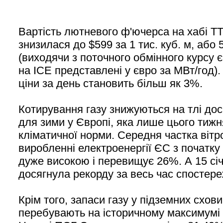
Вартість лютневого ф'ючерса на хабі T
знизилася до $599 за 1 тис. куб. м, або 
(виходячи з поточного обмінного курсу є
на ICE представлені у євро за МВт/год)
ціни за день становить більш як 3%.
Котирування газу знижуються на тлі дос
для зими у Європі, яка лише цього тиж
кліматичної норми. Середня частка вітро
виробленні електроенергії ЄС з початк
дуже високою і перевищує 26%. А 15 січ
досягнула рекорду за весь час спостер
Крім того, запаси газу у підземних схо
перебувають на історичному максимумі д