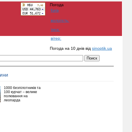
Погода
Київ
вологість:
тиск:
вітер:
Погода на 10 днів від
sinoptik.ua
вини
1000 безпілотників та
100 курчат – велике
полювання на
леопарда