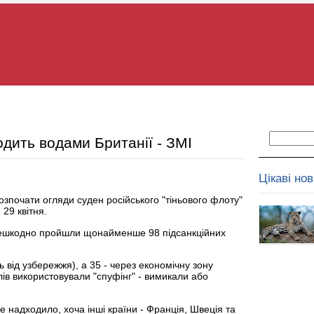
дить водами Британії - ЗМІ
Цікаві но
зпочати огляди суден російського "тіньового флоту"
 29 квітня.
перешкодно пройшли щонайменше 98 підсанкційних
від узбережжя), а 35 - через економічну зону
в використовували "спуфінг" - вимикали або
 надходило, хоча інші країни - Франція, Швеція та