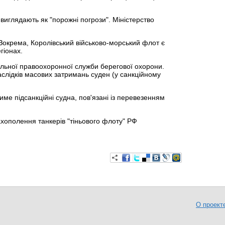
виглядають як "порожні погрози". Міністерство
Зокрема, Королівський військово-морський флот є
гіонах.
офільної правоохоронної служби берегової охорони.
слідків масових затримань суден (у санкційному
име підсанкційні судна, пов'язані із перевезенням
хополення танкерів "тіньового флоту" РФ
О проект