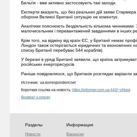
Бельгія - вже активно застосовують такі заходи.
Експерти вказують, що без реальних дій заяви Стармера 
оборони Великої Британії ситуацію не коментує.
Аналітики пояснюють бездіяльність кількома чинниками. 
малочисельним і перевантажений завданнями в інших ре
Крім того, на відміну від країн ЄС, у Британії немає пр
Лондон також остерігається юридичних та економічних на
списку Британії перебуває 544 кораблів).
У березні в уряді Британії заявили, що країна затримуват
російських енергоресурсів.
Раніше повідомляося, що Британія розглядає варіанти за
Источник: ua.korrespondent.net
Короткая ссылка на новость:
https://informer.com.ua:443/~cKkeq
Возврат к списку
Разделы
Информация
Новости
Вакансии