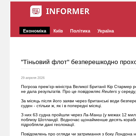
Економіка
Київ
Політика
Україна
"Тіньовий флот" безперешкодно прохо
29 апреля 2026
Погроза прем’єр-міністра Великої Британії
Кір Стармер
ро
не дала результатів. Про це повідомляє
Reuters
у середу,
За місяць після його заяви через британські води без
суден - стільки ж, як і в попередні місяці.
З них 63 судна пройшли через Ла-Манш (у межах 12 миль 
поблизу Шотландії. Водночас щонайменше десять кораблі
підробляли дані геолокації.
Повідомлень про огляди чи затримання з боку Лондона не