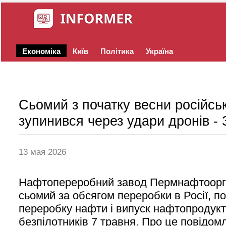
Економіка
Київ
Політика
Україна
Сьомий з початку весни російс
зупинився через удари дронів - 
13 мая 2026
Нафтопереробний завод Пермнафтооргс
сьомий за обсягом переробки в Росії, п
переробку нафти і випуск нафтопродукті
безпілотників 7 травня. Про це повідомл