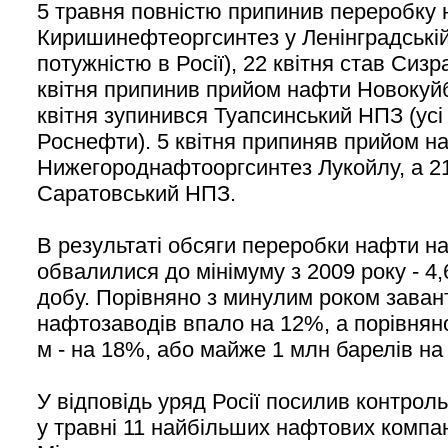
5 травня повністю припинив переробку
Киришинефтеоргсинтез у Ленінградській 
потужністю в Росії), 22 квітня став Сиз
квітня припинив прийом нафти Новокуй
квітня зупинився Туапсинський НПЗ (ус
Роснефти). 5 квітня припиняв прийом н
Нижегороднафтооргсинтез Лукойлу, а 21
Саратовський НПЗ.
В результаті обсяги переробки нафти н
обвалилися до мінімуму з 2009 року - 4,
добу. Порівняно з минулим роком зава
нафтозаводів впало на 12%, а порівнян
м - на 18%, або майже 1 млн барелів на
У відповідь уряд Росії посилив контрол
у травні 11 найбільших нафтових компан