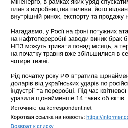
Міненерго, в рамках яких уряд спускат
план з виробництва палива, його відва
внутрішній ринок, експорту та продажу н
Нагадаємо, у Росії на фоні потужних ата
на нафтопереробні заводи виник брак б
НПЗ можуть тривати понад місяць, а те
на початку травня вже збільшилися в с
чотири тижні.
Рід початку року РФ втратила щонайме
доларів від українських ударів по росій
індустрії та переробці. Під час квітнево
уразили щонайменше 14 таких обʼєктів.
Источник: ua.korrespondent.net
Короткая ссылка на новость:
https://informer
Возврат к списку