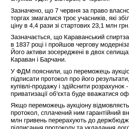
Зазначено, що 7 червня за право власно
торгах змагалися троє учасників, які зб
ціну в 4,4 рази зі стартових 23,1 млн грн
Зазначається, що Караванський спиртз
в 1837 році і пройшов чергову модерніза
Його активи зосереджені в двох селища
Караван і Барчани.
У ФДМ пояснили, що переможець аукці
підписати протокол про його результати,
купівлі-продажу і здійснити розрахунок 
приватизації об'єкта буде вважатися о
Якщо переможець аукціону відмовляєть
протокол, сплачений ним гарантійний вне
млн гривень перерахують до держбюдже
підписання протоколу та укладання дог