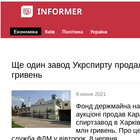
Економіка
Київ
Політика
Україна
Ще один завод Укрспирту прода
гривень
9 июня 2021
Фонд держмайна на
аукціоні продав Ка
спиртзавод в Харків
млн гривень. Про ц
служба ФДМ у вівторок, 8 червня.