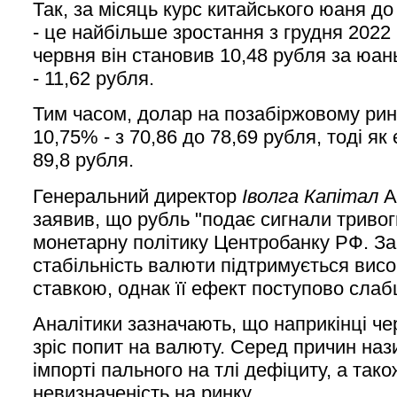
Так, за місяць курс китайського юаня до
- це найбільше зростання з грудня 2022 
червня він становив 10,48 рубля за юань
- 11,62 рубля.
Тим часом, долар на позабіржовому ри
10,75% - з 70,86 до 78,69 рубля, тоді як 
89,8 рубля.
Генеральний директор
Іволга Капітал
А
заявив, що рубль "подає сигнали тривог
монетарну політику Центробанку РФ. За
стабільність валюти підтримується ви
ставкою, однак її ефект поступово слаб
Аналітики зазначають, що наприкінці че
зріс попит на валюту. Серед причин на
імпорті пального на тлі дефіциту, а так
невизначеність на ринку.