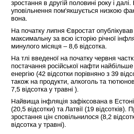
зростання в другій половині року і далі
уповільнення пом'якшується низкою факт
вона.
На початку липня Євростат опублікував 
максимальну за всю історію річної інфля
минулого місяця – 8,6 відсотка.
На тлі введеної на початку червня част
постачання російської нафти найбільше 
енергію (42 відсотки порівняно з 39 відс
також на продукти, алкоголь та тютюнов
7,5 відсотка у травні ).
Найвища інфляція зафіксована в Естонії 
(20,5 відсотки) та Латвії (19 відсотків).
зростання цін сповільнилося (8,2 відсот
відсотка у травні).