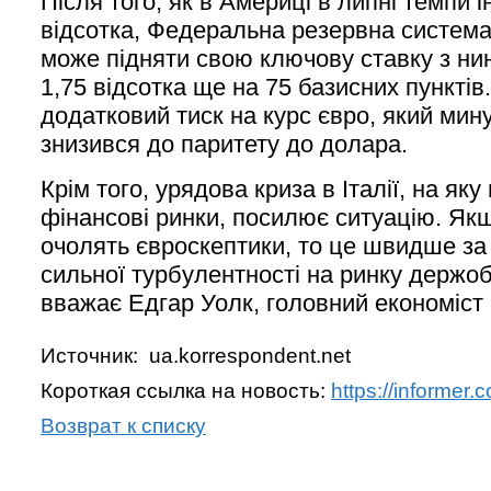
Після того, як в Америці в липні темпи і
відсотка, Федеральна резервна система
може підняти свою ключову ставку з нин
1,75 відсотка ще на 75 базисних пунктів
додатковий тиск на курс євро, який мин
знизився до паритету до долара.
Крім того, урядова криза в Італії, на як
фінансові ринки, посилює ситуацію. Як
очолять євроскептики, то це швидше за
сильної турбулентності на ринку держобл
вважає Едгар Уолк, головний економіст 
Источник: ua.korrespondent.net
Короткая ссылка на новость:
https://informer
Возврат к списку