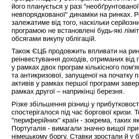
його планується у разі "необґрунтованої
невпорядкованої" динаміки на ринках. Р
залежатиме від того, наскільки серйозн
програмою не встановлені будь-які лім
обсягами викупу облігацій.
Також ЄЦБ продовжить впливати на рин
реінвестування доходів, отриманих від 
у рамках двох програм кількісного пом'
та антикризової, запущеної на початку п
активів у рамках першої програми завер
рамках другої – наприкінці березня.
Різке збільшення різниці у прибутковос
спостерігалося під час боргової кризи. Т
"периферійних" країн - зокрема, таких як
Португалія - ​​вимагали значно вищої при
німецькому боргу. Ставки зростали й у 