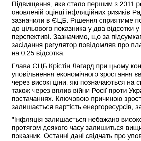
Підвищення, яке стало першим з 2011 ро
оновленій оцінці інфляційних ризиків Р
зазначили в ЄЦБ. Рішення сприятиме п
до цільового показника у два відсотки 
перспективі. Зазначимо, що за підсумк
засідання регулятор повідомляв про пл
на 0,25 відсотка.
Глава ЄЦБ Крістін Лагард при цьому ко
уповільнення економічного зростання єв
через високі ціни, які позначаються на 
також через вплив війни Росії проти Ук
постачаннях. Ключовою причиною зрост
залишається вартість енергоресурсів, з
"Інфляція залишається небажано високою
протягом деякого часу залишиться вищ
показник. Останні дані свідчать про упо