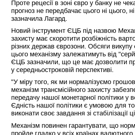
Проте рецесії в зоні євро у банку не че
прогноз не передбачає цього ні цього, ні
зазначила Лагард.
Новий інструмент ЄЦБ під назвою Механ
захисту має скоротити розбіжність варт
різних держав єврозони. Обсяги викупу 
цього механізму залежатимуть від "серйо
ЄЦБ зазначили, що це має дозволити п
у середньостроковій перспективі.
"У міру того, як ми нормалізуємо грошов
механізм трансмісійного захисту забез
передачу нашої монетарної політики у вс
Єдність нашої політики є умовою для то
виконати своє завдання зі стабілізації ці
Механізм повинен гарантувати, що норм
пройде гладко у всіх країнах валютного 