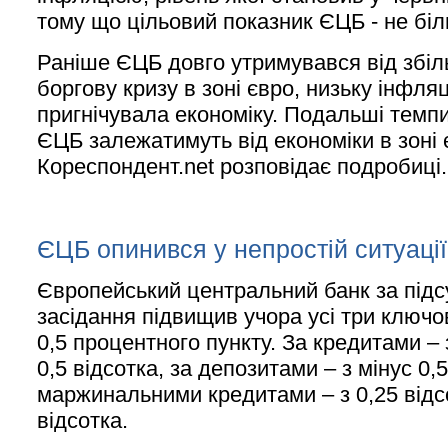
тому що цільовий показник ЄЦБ - не біл
Раніше ЄЦБ довго утримувався від збіл
боргову кризу в зоні євро, низьку інфля
пригнічувала економіку. Подальші темп
ЄЦБ залежатимуть від економіки в зоні 
Кореспондент.net розповідає подробиці.
ЄЦБ опинився у непростій ситуації
Європейський центральний банк за під
засідання підвищив учора усі три ключо
0,5 процентного пункту. За кредитами – 
0,5 відсотка, за депозитами – з мінус 0,5
маржинальними кредитами – з 0,25 відс
відсотка.