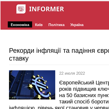
Економіка
Київ
Політика
Україна
Рекорди інфляції та падіння євр
ставку
22 июля 2022
Європейський Центр
років підвищив ключ
на 50 базисних пунк
такий спосіб борот
інфляцією, рівень якої становив у червні