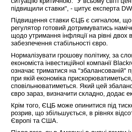
ситуацію критичною. "У всьому світі це
підвищили ставки", - цитує експерта DW
Підвищення ставки ЄЦБ є сигналом, що
регулятор готовий дотримуватись наміч
щодо утримання інфляції на рівні двох в
забезпечення стабільності євро.
Нормалізувати грошову політику, за сл
економіста інвестиційної компанії Black
означає триматися на "збалансованій" п
при якій економіка прискорюватиметься,
сповільнюватиметься. Який цей збаланс
євро зараз, визначити складно, додає е
Крім того, ЄЦБ може опинитися під тиск
розрив, що збільшується, в рівнях відсо
Європі та США.