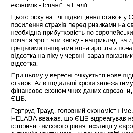
економік - Іспанії та Італії.
Цього року на тлі підвищення ставок у 
посилення страхів перед ризиками на св
необхідна прибутковість по європейськи
почала зростати знову - наприклад, за 
грецькими паперами вона зросла з початк
відсотка на піку у червні, зараз показни
відсотка.
При цьому у вересні очікується нове п
ставок. Але подальші кроки залежатиму
фінансово-економічних даних єврозони,
ЄЦБ.
Гертруд Трауд, головний економіст німе
HELABA вважає, що ЄЦБ відреагував над
історично високого рівня інфляції у євр