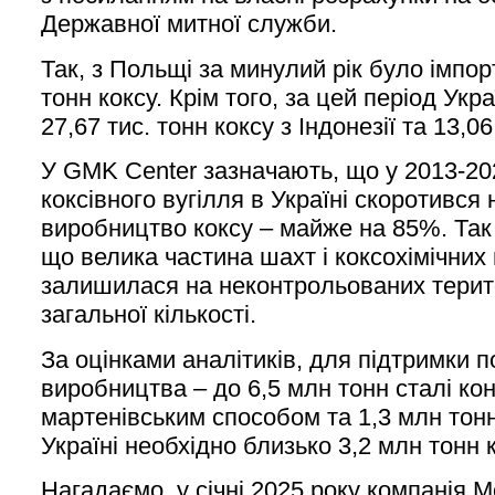
Державної митної служби.
Так, з Польщі за минулий рік було імпор
тонн коксу. Крім того, за цей період Укр
27,67 тис. тонн коксу з Індонезії та 13,06 
У GMK Center зазначають, що у 2013-20
коксівного вугілля в Україні скоротився 
виробництво коксу – майже на 85%. Так 
що велика частина шахт і коксохімічних
залишилася на неконтрольованих терито
загальної кількості.
За оцінками аналітиків, для підтримки п
виробництва – до 6,5 млн тонн сталі ко
мартенівським способом та 1,3 млн тонн
Україні необхідно близько 3,2 млн тонн к
Нагадаємо, у січні 2025 року компанія М