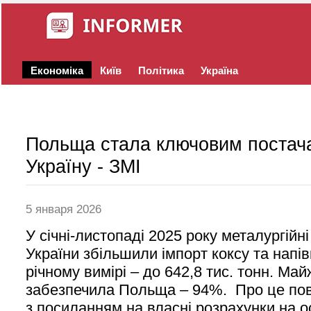
Економіка
Київ
Політика
Україна
Польща стала ключовим постача
Україну - ЗМІ
5 января 2026
У січні-листопаді 2025 року металургійн
України збільшили імпорт коксу та напів
річному вимірі – до 642,8 тис. тонн. Ма
забезпечила Польща – 94%. Про це по
з посиланням на власні розрахунки на о