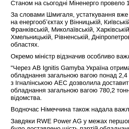
Станом на сьогодні Міненерго провело 
За словами Шмигаля, устаткування вж
на енергообʼєктах у Вінницькій, Київській
Франківській, Миколаївській, Харківській,
Хмельницькій, Рівненській, Дніпропетро
областях.
Окремо міністр відзначив особливо важ
"Через AB Ignitis Gamyba Україна отрима
обладнання загальною вагою понад 2,4 
з Ігналінською АЕС дозволила доставит
обладнання загальною вагою 780,2 тонни
відомства.
Водночас Німеччина також надала важл
Завдяки RWE Power AG у межах першого
було доставлено шість партій обладна