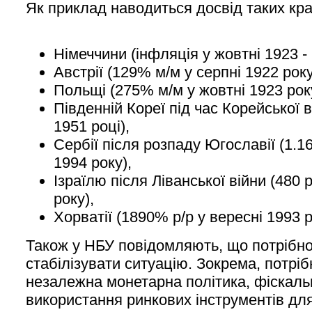
Як приклад наводиться досвід таких кра
Німеччини (інфляція у жовтні 1923 -
Австрії (129% м/м у серпні 1922 року
Польщі (275% м/м у жовтні 1923 рок
Південній Кореї під час Корейської в
1951 році),
Сербії після розпаду Югославії (1.16
1994 року),
Ізраїлю після Ліванської війни (480 
року),
Хорватії (1890% р/р у вересні 1993 р
Також у НБУ повідомляють, що потрібно
стабілізувати ситуацію. Зокрема, потріб
незалежна монетарна політика, фіскаль
використання ринкових інструментів дл