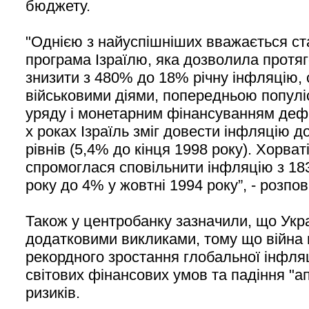
бюджету.
"Однією з найуспішніших вважається ст
програма Ізраїлю, яка дозволила протяг
знизити з 480% до 18% річну інфляцію,
військовими діями, попередньою популі
уряду і монетарним фінансуванням дефі
х роках Ізраїль зміг довести інфляцію 
рівнів (5,4% до кінця 1998 року). Хорва
спромоглася сповільнити інфляцію з 18
року до 4% у жовтні 1994 року”, - розпо
Також у центробанку зазначили, що Укра
додатковими викликами, тому що війна в
рекордного зростання глобальної інфляц
світових фінансових умов та падіння "ап
ризиків.