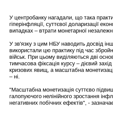
У центробанку нагадали, що така практ
гіперінфляції, суттєвої доларизації екон
випадках – втрати монетарної незалежно
У зв'язку з цим НБУ наводить досвід інши
використали цю практику під час збройн
військ. При цьому виділяються дві основ
тимчасова фіксація курсу – дієвий захі
кризових явищ, а масштабна монетизац
– ні.
"Масштабна монетизація суттєво підви
галопуючого нелінійного зростання інфл
негативних побічних ефектів", - зазнача