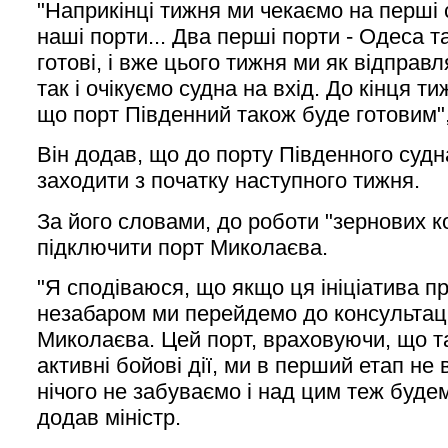
"Наприкінці тижня ми чекаємо на перші с
наші порти... Два перші порти - Одеса т
готові, і вже цього тижня ми як відправ
так і очікуємо судна на вхід. До кінця т
що порт Південний також буде готовим", 
Він додав, що до порту Південного суд
заходити з початку наступного тижня.
За його словами, до роботи "зернових к
підключити порт Миколаєва.
"Я сподіваюся, що якщо ця ініціатива п
незабаром ми перейдемо до консультац
Миколаєва. Цей порт, враховуючи, що 
активні бойові дії, ми в перший етап не
нічого не забуваємо і над цим теж буде
додав міністр.