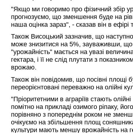
"Якщо ми говоримо про фізичний збір у
прогнозуємо, що зменшення буде на рів
наша оцінка зараз", - сказав він в ефір
Також Висоцький зазначив, що наступно
може знизитися на 5%, зауваживши, що
"урожайність" мається на увазі величина
гектара, і її не слід плутати з показник
врожаю.
Також він повідомив, що посівні площі 
переорієнтовані переважно на олійні ку
"Пріоритетними в аграріїв стають олійні
помітно на прикладі озимого ріпаку, йог
порівняно з попереднім роком не зменш
очікуємо на збільшення площ соняшника 
культури мають меншу врожайність на г