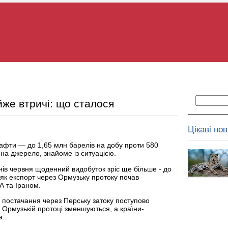
же втричі: що сталося
Цікаві но
нафти — до 1,65 млн барелів на добу проти 580
 на джерело, знайоме із ситуацією.
нів червня щоденний видобуток зріс ще більше - до
 як експорт через Ормузьку протоку почав
 та Іраном.
о постачання через Перську затоку поступово
 Ормузькій протоці зменшуються, а країни-
а.