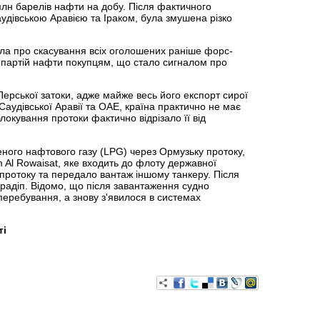
млн барелів нафти на добу. Після фактичного
аудівською Аравією та Іраком, була змушена різко
ла про скасування всіх оголошених раніше форс-
 партій нафти покупцям, що стало сигналом про
Перської затоки, адже майже весь його експорт сирої
Саудівської Аравії та ОАЕ, країна практично не має
окування протоки фактично відрізало її від
еного нафтового газу (LPG) через Ормузьку протоку,
Al Rowaisat, яке входить до флоту державної
 протоку та передало вантаж іншому танкеру. Після
Парадіп. Відомо, що після завантаження судно
еребування, а знову з'явилося в системах
ті