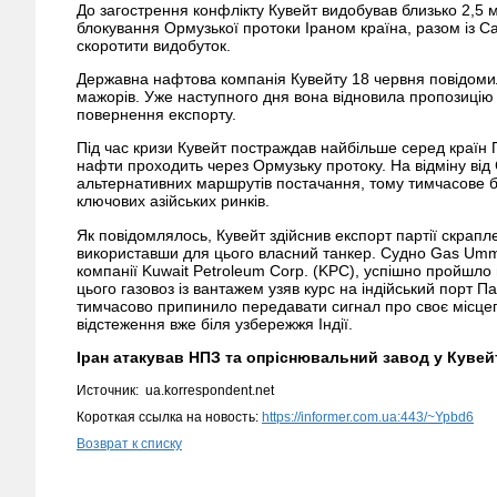
До загострення конфлікту Кувейт видобував близько 2,5 
блокування Ормузької протоки Іраном країна, разом із С
скоротити видобуток.
Державна нафтова компанія Кувейту 18 червня повідоми
мажорів. Уже наступного дня вона відновила пропозицію
повернення експорту.
Під час кризи Кувейт постраждав найбільше серед країн 
нафти проходить через Ормузьку протоку. На відміну від 
альтернативних маршрутів постачання, тому тимчасове бл
ключових азійських ринків.
Як повідомлялось, Кувейт здійснив експорт партії скрапл
використавши для цього власний танкер. Судно Gas Umm 
компанії Kuwait Petroleum Corp. (KPC), успішно пройшло
цього газовоз із вантажем узяв курс на індійський порт 
тимчасово припинило передавати сигнал про своє місцеп
відстеження вже біля узбережжя Індії.
Іран атакував НПЗ та опріснювальний завод у Кувей
Источник: ua.korrespondent.net
Короткая ссылка на новость:
https://informer.com.ua:443/~Ypbd6
Возврат к списку