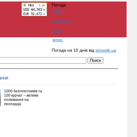
Погода
Київ
вологість:
тиск:
вітер:
Погода на 10 днів від
sinoptik.ua
вини
1000 безпілотників та
100 курчат – велике
полювання на
леопарда