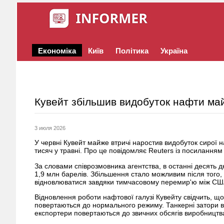
Економіка
Київ
Політика
Україна
Кувейт збільшив видобуток нафти май
3 июля 2026
У червні Кувейт майже втричі наростив видобуток сирої 
тисяч у травні. Про це повідомляє Reuters із посиланням
За словами співрозмовника агентства, в останні десять д
1,9 млн барелів. Збільшення стало можливим після того,
відновлюватися завдяки тимчасовому перемир'ю між США
Відновлення роботи нафтової галузі Кувейту свідчить, щ
повертаються до нормального режиму. Танкерні затори в
експортери повертаються до звичних обсягів виробництв