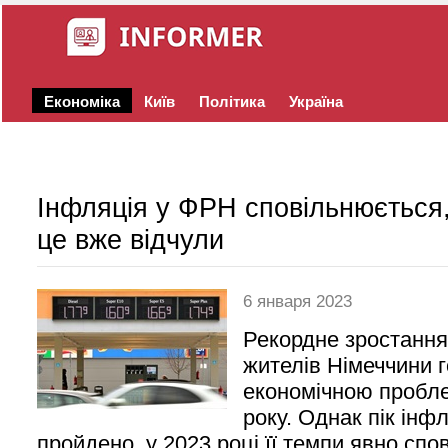
Економіка
Київ
Політика
Україна
Інфляція у ФРН сповільнюється,
це вже відчули
6 января 2023
Рекордне зростання
жителів Німеччини 
економічною пробл
року. Однак пік інф
пройдено, у 2023 році її темпи явно сп