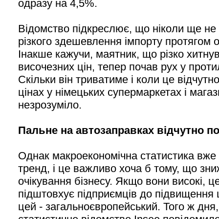
одразу на 4,5%.
Відомство підкреслює, що ніколи ще не
різкого здешевлення імпорту протягом о
Інакше кажучи, маятник, що різко хитнувс
височезних цін, тепер почав рух у прот
Скільки він триватиме і коли це відчутн
цінах у німецьких супермаркетах і мага
незрозуміло.
Пальне на автозаправках відчутно 
Однак макроекономічна статистика вже
тренд, і це важливо хоча б тому, що зни
очікування бізнесу. Якщо вони високі, ц
підштовхує підприємців до підвищення ц
цей - загальноєвропейський. Того ж дня,