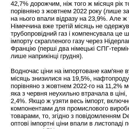
42,7% дорожчим, ніж того ж місяця рік 
порівняно з жовтнем 2022 року (лише за 
на нього впали відразу на 23,9%. Але ж
Німеччина вже третій місяць не одержу
трубопровідний газ і компенсувала це 
імпорту скрапленого газу через Нідерла
Францію (перші два німецькі СПГ-терм
лише наприкінці грудня).
Водночас ціни на імпортоване кам'яне в
місяць знизилися на 19,5%, нафтопрод
порівняно з жовтнем 2022-го на 11,2% м
яка з червня неухильно втрачала в цін
2,4%. Якщо ж узяти весь імпорт, включн
компонентами для промислового вироб
товарами, то, згідно з повідомленням Des
оптові імпортні ціни впали в листопаді 