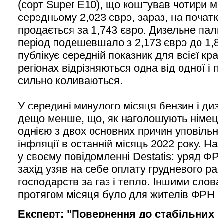
(сорт Super E10), що коштував чотири м
середньому 2,023 євро, зараз, на початк
продається за 1,743 євро. Дизельне пал
період подешевшало з 2,173 євро до 1,
публікує середній показник для всієї краї
регіонах відрізняються одна від одної і
сильно коливаються.
У середині минулого місяця бензин і д
дещо менше, що, як наголошують німецьк
однією з двох основних причин уповіль
інфляції в останній місяць 2022 року. Н
у своєму повідомленні Destatis: уряд Ф
захід узяв на себе оплату грудневого р
господарств за газ і тепло. Іншими сло
протягом місяця було для жителів ФРН
Експерт: "Повернення до стабільних 