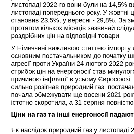
листопаді 2022-го вони були на 14,5% в
листопаді попереднього року. У жовтні 
становив 23,5%, у вересні - 29,8%. За з
протягом кількох місяців зазвичай сліду
роздрібних цін на відповідні товари.
У Німеччині важливою статтею імпорту є 
основним постачальником до початку 
агресії проти України 24 лютого 2022 ро
стрибок цін на енергоносії став минуло
причиною інфляції в усьому Євросоюзі.
сильно розігнав природний газ, постача
почала обмежувати ще восени 2021 року,
істотно скоротила, а 31 серпня повніст
Ціни на газ та інші енергоносії падаю
Як наслідок природний газ у листопаді 