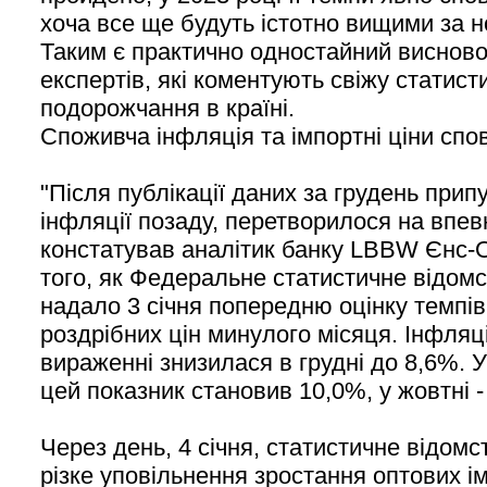
хоча все ще будуть істотно вищими за н
Таким є практично одностайний висново
експертів, які коментують свіжу статист
подорожчання в країні.
Споживча інфляція та імпортні ціни спо
"Після публікації даних за грудень прип
інфляції позаду, перетворилося на впевн
констатував аналітик банку LBBW Єнс-О
того, як Федеральне статистичне відомс
надало 3 січня попередню оцінку темпів
роздрібних цін минулого місяця. Інфляц
вираженні знизилася в грудні до 8,6%. 
цей показник становив 10,0%, у жовтні -
Через день, 4 січня, статистичне відом
різке уповільнення зростання оптових ім