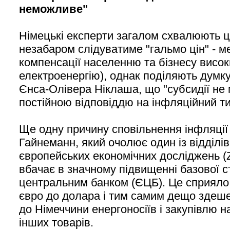
неможливе"
Німецькі експерти загалом схвалюють це
незабаром слідуватиме "гальмо цін" - м
компенсації населенню та бізнесу висок
електроенергію), однак поділяють думк
Єнса-Олівера Ніклаша, що "субсидії не
постійною відповіддю на інфляційний ти
Ще одну причину сповільнення інфляції
Гайнеманн, який очолює один із відділі
європейських економічних досліджень (
вбачає в значному підвищенні базової 
центральним банком (ЄЦБ). Це сприяло
євро до долара і тим самим дещо здеш
до Німеччини енергоносіїв і закупівлю н
інших товарів.