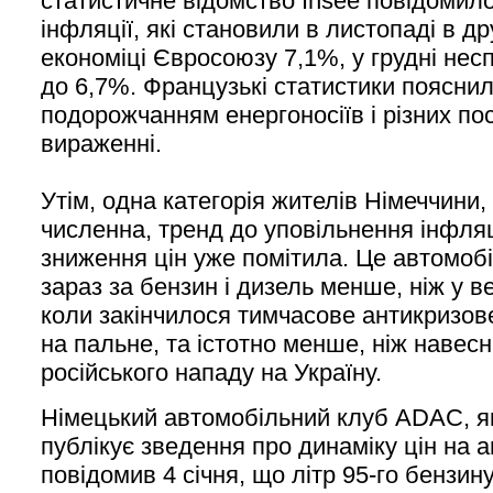
статистичне відомство Insee повідомило
інфляції, які становили в листопаді в др
економіці Євросоюзу 7,1%, у грудні нес
до 6,7%. Французькі статистики поясни
подорожчанням енергоносіїв і різних пос
вираженні.
Утім, одна категорія жителів Німеччини
численна, тренд до уповільнення інфляці
зниження цін уже помітила. Це автомобі
зараз за бензин і дизель менше, ніж у ве
коли закінчилося тимчасове антикризов
на пальне, та істотно менше, ніж навесн
російського нападу на Україну.
Німецький автомобільний клуб ADAC, 
публікує зведення про динаміку цін на 
повідомив 4 січня, що літр 95-го бензин