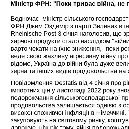
Міністр ФРН: "Поки триває війна, не
Водночас міністр сільського господарст
ФРН Джем Оздемір з партії Зелених в ін
Rheinische Post 3 січня наголосив, що з
харчові продукти стало наслідком "війни
варто чекати на їхнє зниження, "поки р
веде свою жахливу агресивну війну прот
відомо, Україна до війни була дуже ве
зерна та інших видів продовольства на 
Повідомлення Destatis від 4 січня про р
імпортних цін у листопаді 2022 року зн
подорожчання сільськогосподарської про
продовольства залишається однією з о
високої споживчої інфляції в Німеччині. 
закуповують на світовому ринку, кошту
дорожче, ніж рік тому, яйця подорожчал