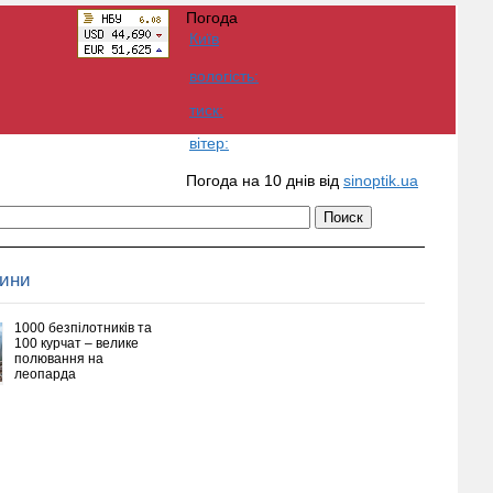
Погода
Київ
вологість:
тиск:
вітер:
Погода на 10 днів від
sinoptik.ua
вини
1000 безпілотників та
100 курчат – велике
полювання на
леопарда