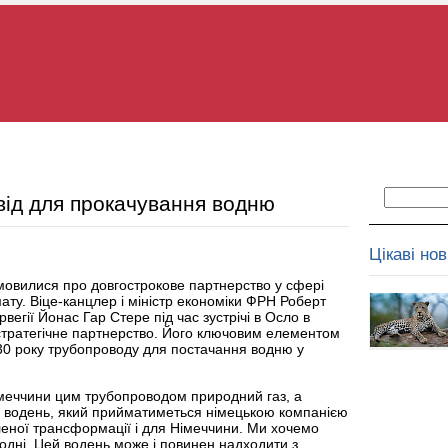
від для прокачування водню
Цікаві но
мовилися про довгострокове партнерство у сфері
мату. Віце-канцлер і міністр економіки ФРН Роберт
рвегії Йонас Гар Стере під час зустрічі в Осло в
и стратегічне партнерство. Його ключовим елементом
30 року трубопроводу для постачання водню у
імеччини цим трубопроводом природний газ, а
ї водень, який прийматиметься німецькою компанією
еної трансформації і для Німеччини. Ми хочемо
водні. Цей водень може і повинен надходити з