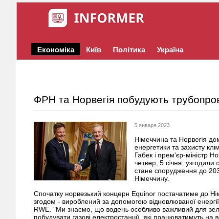
Економіка
Київ
Політика
Україна
ФРН та Норвегія побудують трубопро
5 января 2023
Німеччина та Норвегія до
енергетики та захисту клі
Габек і прем'єр-міністр Но
четвер, 5 січня, узгодил
стане спорудження до 20
Німеччину.
Спочатку норвезький концерн Equinor постачатиме до Н
згодом - вироблений за допомогою відновлюваної енергі
RWE. "Ми знаємо, що водень особливо важливий для зел
побудувати газові електростанції, які працюватимуть на 