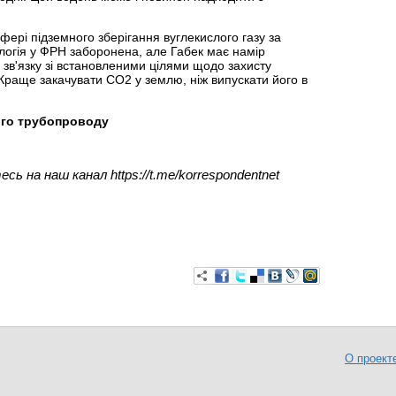
фері підземного зберігання вуглекислого газу за
логія у ФРН заборонена, але Габек має намір
 зв'язку зі встановленими цілями щодо захисту
Краще закачувати СО2 у землю, ніж випускати його в
ого трубопроводу
есь на наш канал https://t.me/korrespondentnet
О проект