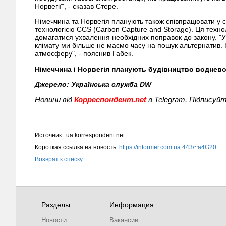
Норвегії", - сказав Стере.
Німеччина та Норвегія планують також співпрацювати у с
технологією CCS (Carbon Capture and Storage). Ця техно
домагатися ухвалення необхідних поправок до закону. "У
клімату ми більше не маємо часу на пошук альтернатив. 
атмосферу", - пояснив Габек.
Німеччина і Норвегія планують будівництво воднев
Джерело: Українська служба DW
Новини від
Корреспондент.net
в Telegram. Підписуйт
Источник: ua.korrespondent.net
Короткая ссылка на новость:
https://informer.com.ua:443/~a4G20
Возврат к списку
Разделы
Информация
Новости
Вакансии