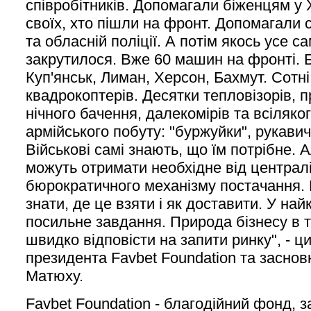
співробітників. Допомагали біженцям у Х
своїх, хто пішли на фронт. Допомагали 
та обласній поліції. А потім якось усе с
закрутилося. Вже 60 машин на фронті. Б
Куп'янськ, Лиман, Херсон, Бахмут. Сотні
квадрокоптерів. Десятки тепловізорів, п
нічного бачення, далекомірів та всіляко
армійського побуту: "буржуйки", рукавич
Військові самі знають, що їм потрібне. 
можуть отримати необхідне від централ
бюрократичного механізму постачання.
знати, де це взяти і як доставити. У най
посильне завдання. Природа бізнесу в т
швидко відповісти на запити ринку", - ц
президента Favbet Foundation та заснов
Матюху.
Favbet Foundation - благодійний фонд, 