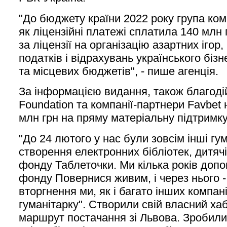
"До бюджету країни 2022 року група ком
як ліцензійні платежі сплатила 140 млн 
за ліцензії на організацію азартних ігор
податків і відрахувань українського біз
та місцевих бюджетів", - пише агенція.
За інформацією видання, також благоді
Foundation та компанії-партнери Favbet
млн грн на пряму матеріальну підтримку
"До 24 лютого у нас були зовсім інші гу
створення електронних бібліотек, дитяч
фонду Таблеточки. Ми кілька років доп
фонду Повернися живим, і через нього -
вторгнення ми, як і багато інших компан
гуманітарку". Створили свій власний хаб
маршрут постачання зі Львова. Зробили