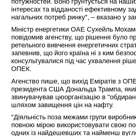
потужностей. Воно ґрунтується на наши
інтересах та відданості ефективному з
нагальних потреб ринку", – вказано у зая
Міністр енергетики ОАЕ Сухейль Мохам
повідомив агенству, що рішення було п
ретельного вивчення енергетичних страт
запевнив, що його країна ні з ким безп
консультувалися під час ухвалення ріше
ОПЕК.
Агенство пише, що вихід Еміратів з ОП
президента США Дональда Трампа, яки
звинувачував цюорганізацію в "обдиранн
шляхом завищення цін на нафту.
"Діяльність поза межами групи виробни
повною мірою використовувати свою по
одних із найдешевших та найменш вугл