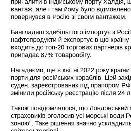
причалити в індійському порту Халдія, 
вантаж, але і там йому було відмовлен
повернувся в Росію зі своїм вантажем.
Бангладеш здебільшого імпортує з Росі
нафтопродукти й експортує в цю країну о
входить до топ-20 торгових партнерів кр
припадає 87% товарообігу.
Нагадаємо, ще в квітні 2022 року країни
порти для російських кораблів. Цей захі
суден, зареєстрованих під прапором РФ,
змінили російську реєстрацію після 24 л
Також повідомлялося, що Лондонський 
страховиків оголосив усі морські води Р
зоною". Таке рішення значно ускладнит
світової торгівлі.