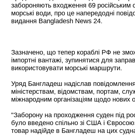
забороняють входження 69 російським с
морські води, про це напередодні пові
видання Bangladesh News 24.
Зазначено, що тепер кораблі РФ не змо
імпортні вантажі, зупинятися для заправ
використовувати морські маршрути.
Уряд Бангладеш надіслав повідомлення
міністерствам, відомствам, портам, слу
міжнародним організаціям щодо нових 
"Заборону на проходження суден під ро
було введено спільно зі США і Євросою
товар надійде в Бангладеш на цих судна