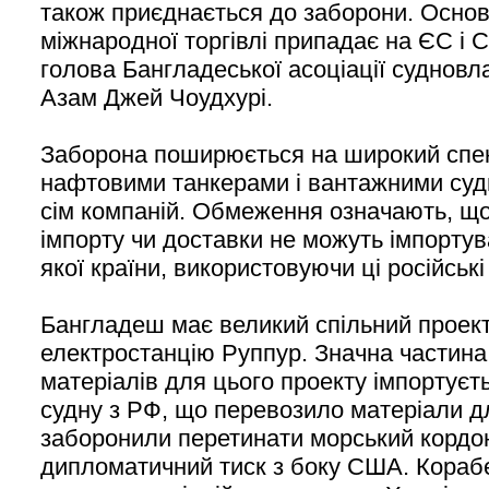
також приєднається до заборони. Основ
міжнародної торгівлі припадає на ЄС і 
голова Бангладеської асоціації суднов
Азам Джей Чоудхурі.
Заборона поширюється на широкий спек
нафтовими танкерами і вантажними суд
сім компаній. Обмеження означають, що 
імпорту чи доставки не можуть імпортув
якої країни, використовуючи ці російські
Бангладеш має великий спільний проект
електростанцію Руппур. Значна частина
матеріалів для цього проекту імпортуєть
судну з РФ, що перевозило матеріали дл
заборонили перетинати морський кордо
дипломатичний тиск з боку США. Кораб