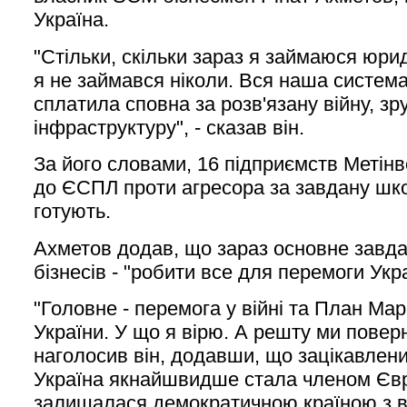
Україна.
"Стільки, скільки зараз я займаюся юр
я не займався ніколи. Вся наша систем
сплатила сповна за розв'язану війну, зр
інфраструктуру", - сказав він.
За його словами, 16 підприємств Метін
до ЄСПЛ проти агресора за завдану шко
готують.
Ахметов додав, що зараз основне завда
бізнесів - "робити все для перемоги Укра
"Головне - перемога у війні та План Ма
України. У що я вірю. А решту ми повер
наголосив він, додавши, що зацікавлени
Україна якнайшвидше стала членом Євр
залишалася демократичною країною з 