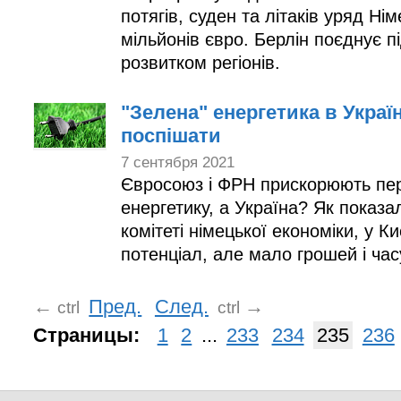
потягів, суден та літаків уряд Ні
мільйонів євро. Берлін поєднує п
розвитком регіонів.
"Зелена" енергетика в Україн
поспішати
7 сентября 2021
Євросоюз і ФРН прискорюють пер
енергетику, а Україна? Як показа
комітеті німецької економіки, у К
потенціал, але мало грошей і час
←
Пред.
След.
→
ctrl
ctrl
Страницы:
1
2
...
233
234
235
236