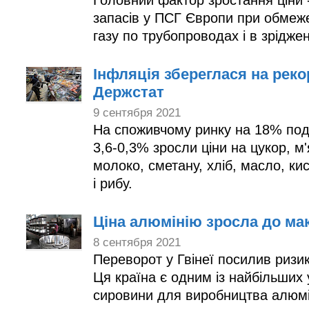
Головний фактор зростання ціни -
запасів у ПСГ Європи при обмеж
газу по трубопроводах і в зрідже
Інфляція збереглася на реко
Держстат
9 сентября 2021
На споживчому ринку на 18% под
3,6-0,3% зросли ціни на цукор, м'
молоко, сметану, хліб, масло, к
і рибу.
Ціна алюмінію зросла до мак
8 сентября 2021
Переворот у Гвінеї посилив ризи
Ця країна є одним із найбільших у
сировини для виробництва алюмі