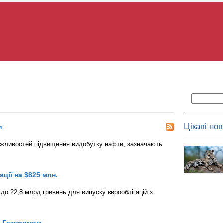
Цікаві но
и
ожливостей підвищення видобутку нафти, зазначають
ції на $825 млн.
 до 22,8 млрд гривень для випуску єврооблігацій з
д Газпромом