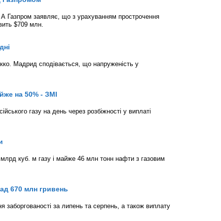
. А Газпром заявляє, що з урахуванням прострочення
вить $709 млн.
дні
окко. Мадрид сподівається, що напруженість у
йже на 50% - ЗМІ
йського газу на день через розбіжності у виплаті
и
 млрд куб. м газу і майже 46 млн тонн нафти з газовим
над 670 млн гривень
я заборгованості за липень та серпень, а також виплату