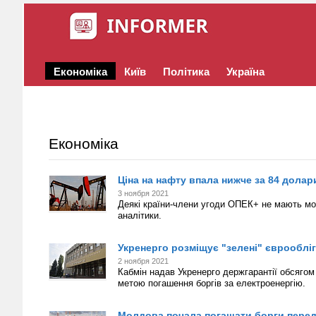
Економіка
Київ
Політика
Україна
Економіка
Ціна на нафту впала нижче за 84 долар
3 ноября 2021
Деякі країни-члени угоди ОПЕК+ не мають м
аналітики.
Укренерго розміщує "зелені" єврообліга
2 ноября 2021
Кабмін надав Укренерго держгарантії обсягом
метою погашення боргів за електроенергію.
Молдова почала погашати борги пере