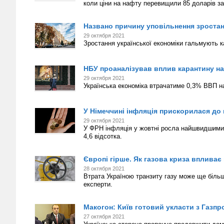
коли ціни на нафту перевищили 85 доларів за
Названо причину уповільнення зростан
29 октября 2021
Зростання української економіки гальмують к
НБУ проаналізував вплив карантину на
29 октября 2021
Українська економіка втрачатиме 0,3% ВВП на
У Німеччині інфляція прискорилася до 
29 октября 2021
У ФРН інфляція у жовтні росла найшвидшими т
4,6 відсотка.
Європі гірше. Як газова криза впливає 
28 октября 2021
Втрата Україною транзиту газу може ще біль
експерти.
Макогон: Київ готовий укласти з Газп
27 октября 2021