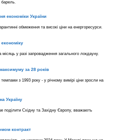
 барель.
ня економіки України
арантинні обмеження та високі ціни на енергоресурси.
 економіку
 місяць у разі запровадження загального локдауну.
максимуму за 28 років
емпами з 1993 року - у річному вимірі ціни зросли на
на Україну
ше поділити Східну та Західну Європу, вважають
ромом контракт