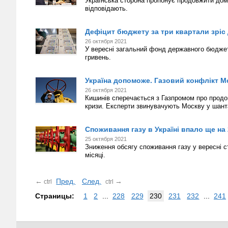
Українська сторона пропонує продовжити домо
відповідають.
Дефіцит бюджету за три квартали зріс
26 октября 2021
У вересні загальний фонд державного бюджет
гривень.
Україна допоможе. Газовий конфлікт М
26 октября 2021
Кишинів сперечається з Газпромом про продов
кризи. Експерти звинувачують Москву у шант
Споживання газу в Україні впало ще на
25 октября 2021
Зниження обсягу споживання газу у вересні 
місяці.
←
Пред.
След.
→
ctrl
ctrl
Страницы:
1
2
...
228
229
230
231
232
...
241