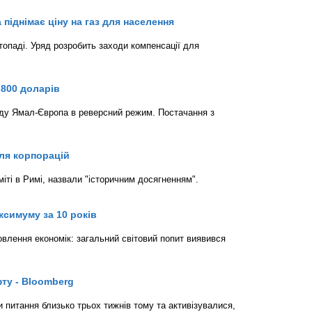
піднімає ціну на газ для населення
топаді. Уряд розробить заходи компенсації для
 800 доларів
оду Ямал-Європа в реверсний режим. Постачання з
ля корпорацій
міті в Римі, назвали "історичним досягненням".
ксимуму за 10 років
овлення економік: загальний світовий попит виявився
ту - Bloomberg
 питання близько трьох тижнів тому та активізувалися,