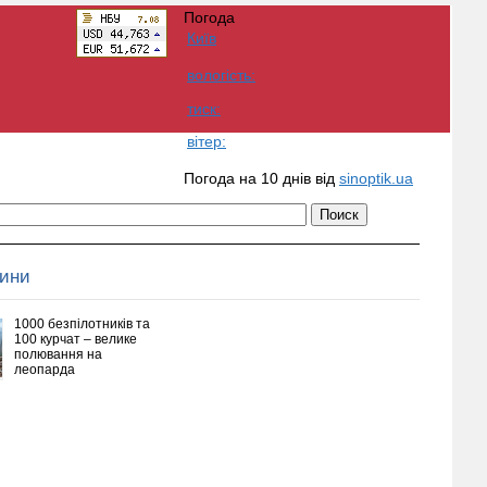
Погода
Київ
вологість:
тиск:
вітер:
Погода на 10 днів від
sinoptik.ua
вини
1000 безпілотників та
100 курчат – велике
полювання на
леопарда