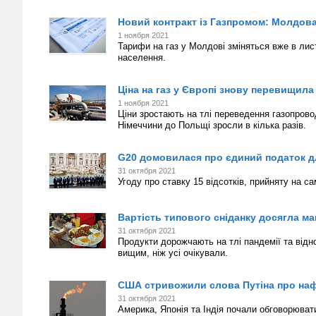
Новий контракт із Газпромом: Молдова 
1 ноября 2021
Тарифи на газ у Молдові зміняться вже в лис
населення.
Ціна на газ у Європі знову перевищила
1 ноября 2021
Ціни зростають на тлі переведення газопров
Німеччини до Польщі зросли в кілька разів.
G20 домовилася про єдиний податок д
31 октября 2021
Угоду про ставку 15 відсотків, прийняту на са
Вартість типового сніданку досягла ма
31 октября 2021
Продукти дорожчають на тлі пандемії та відн
вищим, ніж усі очікували.
США стривожили слова Путіна про наф
31 октября 2021
Америка, Японія та Індія почали обговорювати