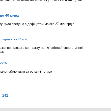
вленість, не чекаючи 2024 року. У Москві поки що не
 до 40 млрд
у було зведено з дефіцитом майже 27 мільярдів
олдови та Росії
ження газового контракту на тлі світової енергетичної
ажі.
 22%
стало найменшим за останні чотири
242