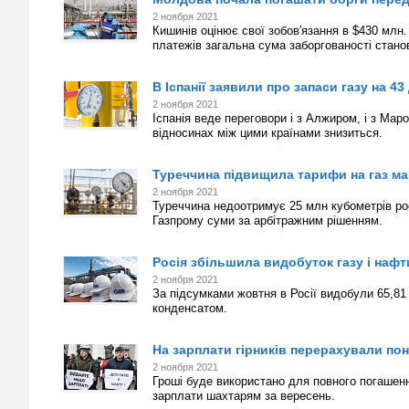
2 ноября 2021
Кишинів оцінює свої зобов'язання в $430 млн
платежів загальна сума заборгованості стано
В Іспанії заявили про запаси газу на 43 
2 ноября 2021
Іспанія веде переговори і з Алжиром, і з Мар
відносинах між цими країнами знизиться.
Туреччина підвищила тарифи на газ ма
2 ноября 2021
Туреччина недоотримує 25 млн кубометрів росі
Газпрому суми за арбітражним рішенням.
Росія збільшила видобуток газу і нафт
2 ноября 2021
За підсумками жовтня в Росії видобули 65,81
конденсатом.
На зарплати гірників перерахували по
2 ноября 2021
Гроші буде використано для повного погашенн
зарплати шахтарям за вересень.