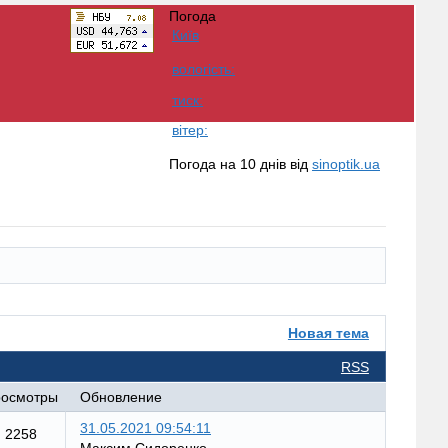
Погода
Київ
вологість:
тиск:
вітер:
Погода на 10 днів від
sinoptik.ua
Новая тема
RSS
осмотры
Обновление
31.05.2021 09:54:11
2258
Максим Сидоренко