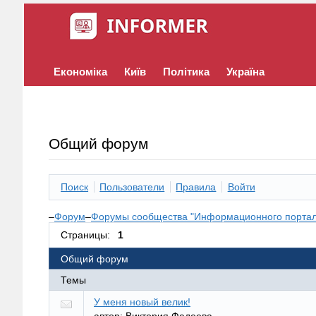
Економіка
Київ
Політика
Україна
Общий форум
Поиск
Пользователи
Правила
Войти
–
Форум
–
Форумы сообщества "Информационного портал
Страницы:
1
Общий форум
Темы
У меня новый велик!
автор:
Виктория Фадеева