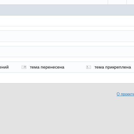
ений
тема перенесена
тема прикреплена
О проект