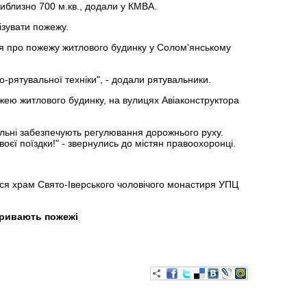
близно 700 м.кв., додали у КМВА.
зувати пожежу.
я про пожежу житлового будинку у Солом'янському
-рятувальної техніки", - додали рятувальники.
жежею житлового будинку, на вулицях Авіаконструктора
рульні забезпечують регулювання дорожнього руху.
єї поїздки!" - звернулись до містян правоохоронці.
вся храм Свято-Іверського чоловічого монастиря УПЦ
тривають пожежі