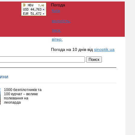
Погода
Київ
вологість:
тиск:
вітер:
Погода на 10 днів від
sinoptik.ua
вини
1000 безпілотників та
100 курчат – велике
полювання на
леопарда