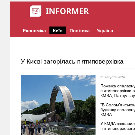
Економіка
Київ
Політика
Україна
У Києві загорілась п'ятиповерхівка
31 августа 2024
Пожежа спалахнул
п'ятиповерхівки 
КМВА, Патрульну 
"В Солом’янськом
будинку спалахну
КМВА.
У КМДА зазначил
п'ятиповерхового