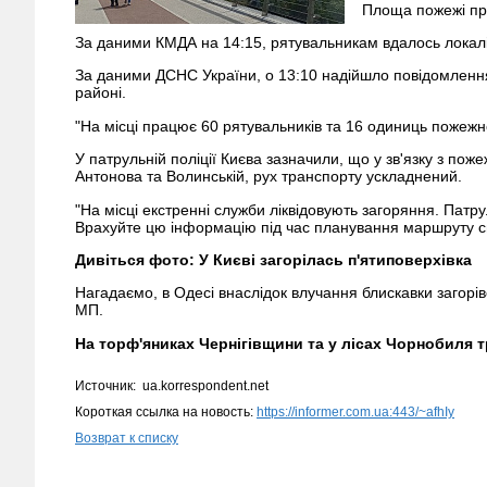
Площа пожежі при
За даними КМДА на 14:15, рятувальникам вдалось локалі
За даними ДСНС України, о 13:10 надійшло повідомленн
районі.
"На місці працює 60 рятувальників та 16 одиниць пожежно
У патрульній поліції Києва зазначили, що у зв'язку з по
Антонова та Волинській, рух транспорту ускладнений.
"На місці екстренні служби ліквідовують загоряння. Пат
Врахуйте цю інформацію під час планування маршруту сво
Дивіться фото: У Києві загорілась п'ятиповерхівка
Нагадаємо, в Одесі внаслідок влучання блискавки загорі
МП.
На торф'яниках Чернігівщини та у лісах Чорнобиля 
Источник: ua.korrespondent.net
Короткая ссылка на новость:
https://informer.com.ua:443/~afhIy
Возврат к списку