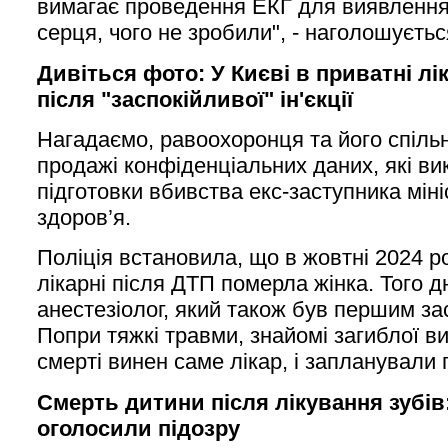
вимагає проведення ЕКГ для виявлення
серця, чого не зробили", - наголошуєтьс
Дивіться фото: У Києві в приватні лі
після "заспокійливої" ін'єкції
Нагадаємо, равоохоронця та його спіль
продажі конфіденціальних даних, які в
підготовки вбивства екс-заступника мін
здоров’я.
Поліція встановила, що в жовтні 2024 ро
лікарні після ДТП померла жінка. Того дн
анестезіолог, який також був першим за
Попри тяжкі травми, знайомі загиблої ви
смерті винен саме лікар, і запланували 
Смерть дитини після лікування зубів:
оголосили підозру