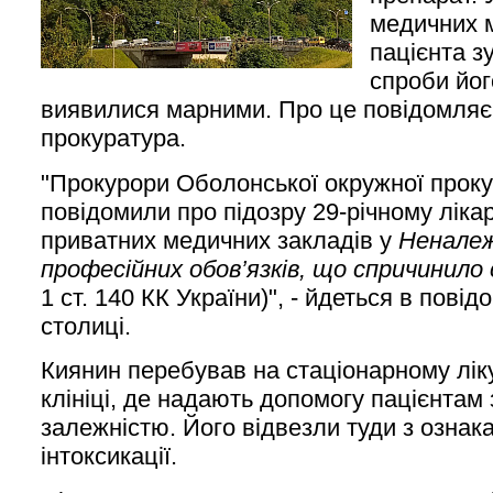
медичних м
пацієнта з
спроби йог
виявилися марними. Про це повідомляє 
прокуратура.
"Прокурори Оболонської окружної проку
повідомили про підозру 29-річному ліка
приватних медичних закладів у
Неналеж
професійних обов’язків, що спричинил
1 ст. 140 КК України)", - йдеться в пові
столиці.
Киянин перебував на стаціонарному ліку
клініці, де надають допомогу пацієнтам
залежністю. Його відвезли туди з ознак
інтоксикації.