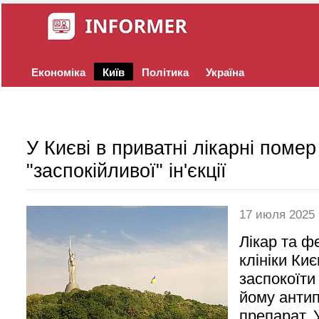
Економіка
Київ
Політика
Україна
У Києві в приватні лікарні помер
"заспокійливої" ін'єкції
17 июля 2025
Лікар та ф
клініки Ки
заспокоїти
йому анти
препарат. 