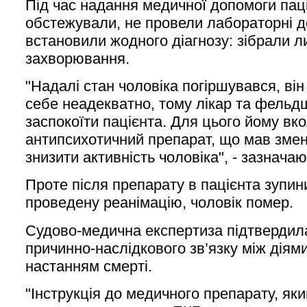
Під час надання медичної допомоги пац
обстежували, не провели лабораторні д
встановили жодного діагнозу: зібрали 
захворювання.
"Надалі стан чоловіка погіршувався, ві
себе неадекватно, тому лікар та фель
заспокоїти пацієнта. Для цього йому вк
антипсихотичний препарат, що мав зме
знизити активність чоловіка", - зазначаю
Проте після препарату в пацієнта зупи
проведену реанімацію, чоловік помер.
Судово-медична експертиза підтвердила
причинно-наслідкового зв’язку між діями
настанням смерті.
"Інструкція до медичного препарату, яки