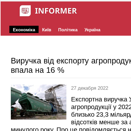
Економіка
Київ
Політика
Україна
Виручка від експорту агропродук
впала на 16 %
27 декабря 2022
Експортна виручка У
агропродукції у 202
близько 23,3 мільяр
відсотків менше за 
минулого року. Про це повідомляється на