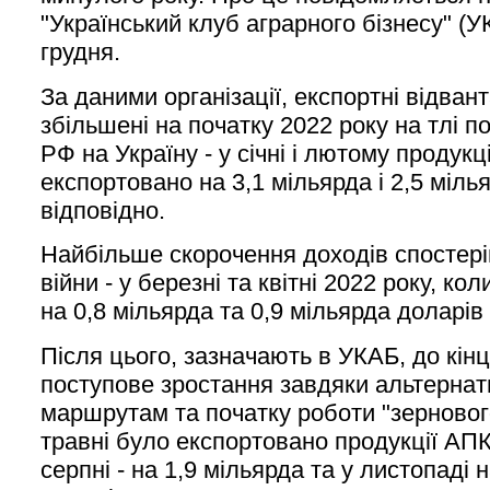
"Український клуб аграрного бізнесу" (У
грудня.
За даними організації, експортні відва
збільшені на початку 2022 року на тлі п
РФ на Україну - у січні і лютому продукц
експортовано на 3,1 мільярда і 2,5 міль
відповідно.
Найбільше скорочення доходів спостері
війни - у березні та квітні 2022 року, к
на 0,8 мільярда та 0,9 мільярда доларів
Після цього, зазначають в УКАБ, до кін
поступове зростання завдяки альтернат
маршрутам та початку роботи "зернового
травні було експортовано продукції АПК
серпні - на 1,9 мільярда та у листопаді 