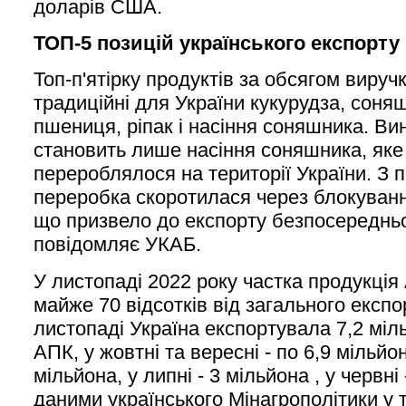
доларів США.
ТОП-5 позицій українського експорту
Топ-п'ятірку продуктів за обсягом вируч
традиційні для України кукурудза, соня
пшениця, ріпак і насіння соняшника. Ви
становить лише насіння соняшника, яке
перероблялося на території України. З 
переробка скоротилася через блокуванн
що призвело до експорту безпосереднь
повідомляє УКАБ.
У листопаді 2022 року частка продукці
майже 70 відсотків від загального експо
листопаді Україна експортувала 7,2 міл
АПК, у жовтні та вересні - по 6,9 мільйоні
мільйона, у липні - 3 мільйона , у червні 
даними українського Мінагрополітики у 