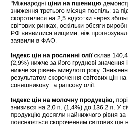
"Міжнародні
ціни на пшеницю
демонст
зниження третього місяця поспіль: за п
скоротилися на 2,5 відсотки через збіл
світових ринках, оскільки обсяги виробн
РФ виявилися вищими, ніж прогнозувало
заявили в ФАО.
Індекс цін на рослинні олії
склав 140,4 
(2,9%) нижче за його грудневі значення
нижче за рівень минулого року. Зниженн
результатом скорочення світових цін на
соняшникову та рапсову олії.
Індекс цін на молочну продукцію,
порі
знизився на 2,0 п. (1,4%) до 136,2 п. У с
продукцію досягли найнижчого рівня за о
пояснюється скороченням світових цін 