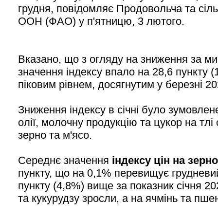
грудня, повідомляє Продовольча та сіл
ООН (ФАО) у п'ятницю, 3 лютого.
Вказано, що з огляду на зниження за м
значення індексу впало на 28,6 пункту (
піковим рівнем, досягнутим у березні 20
Зниження індексу в січні було зумовлен
олії, молочну продукцію та цукор на тлі 
зерно та м'ясо.
Середнє значення
індексу цін на зерн
пункту, що на 0,1% перевищує грудневий
пункту (4,8%) вище за показник січня 20
та кукурудзу зросли, а на ячмінь та пш